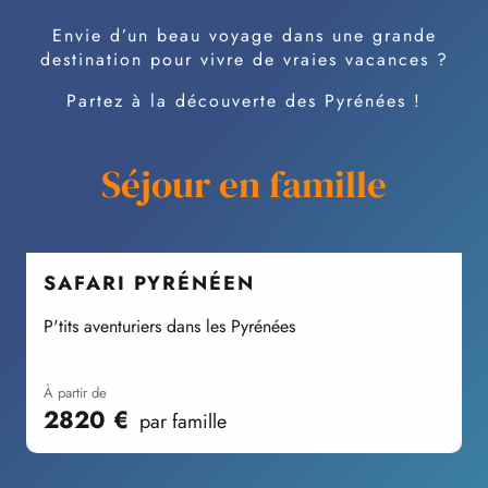
Envie d’un beau voyage dans une grande
destination pour vivre de vraies vacances ?
Partez à la découverte des Pyrénées !
Séjour en famille
SAFARI PYRÉNÉEN
P'tits aventuriers dans les Pyrénées
R
à partir de
2820
€
par famille