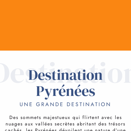
Destinatio
Destination
Pyrénées
UNE GRANDE DESTINATION
Des sommets majestueux qui flirtent avec les
nuages aux vallées secrètes abritant des trésors
LE CIRQUE DE GAVARNIE
cachés, les Pyrénées dévoilent une nature d’une