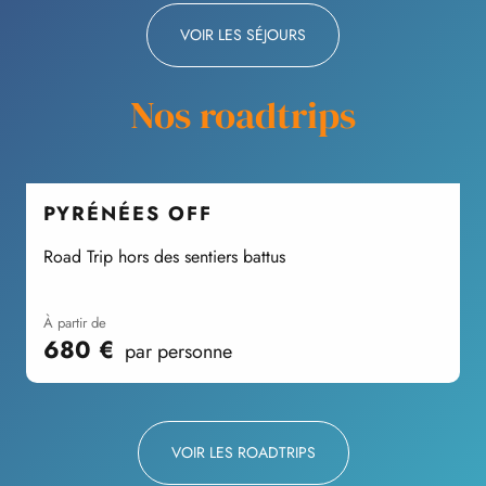
VOIR LES SÉJOURS
Nos roadtrips
PYRÉNÉES OFF
Road Trip hors des sentiers battus
I
à partir de
680
€
par personne
VOIR LES ROADTRIPS