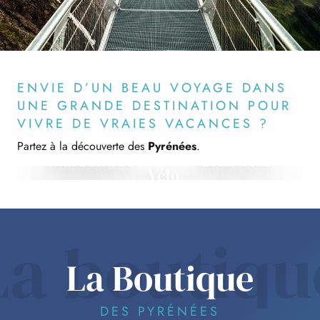
ENVIE D’UN BEAU VOYAGE DANS
UNE GRANDE DESTINATION POUR
VIVRE DE VRAIES VACANCES ?
Partez à la découverte des
Pyrénées
.
Randonnée
Bien-être
Vélo
La boutiqu
La Boutique
DES PYRÉNÉES