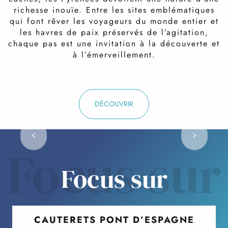
Patrimoine de l'UNESCO
richesse inouïe. Entre les sites emblématiques
qui font rêver les voyageurs du monde entier et
Le Cirque de Gavarnie, surnommé le « colisée de la
les havres de paix préservés de l’agitation,
nature », est une merveille géologique impressionnante.
chaque pas est une invitation à la découverte et
Ce lieu, à la fois grandiose et chargé d’histoire, invite à
à l’émerveillement.
l’émerveillement et à la contemplation.
DÉCOUVRIR
DÉCOUVRIR
Focus sur
Focus sur
CAUTERETS PONT D’ESPAGNE