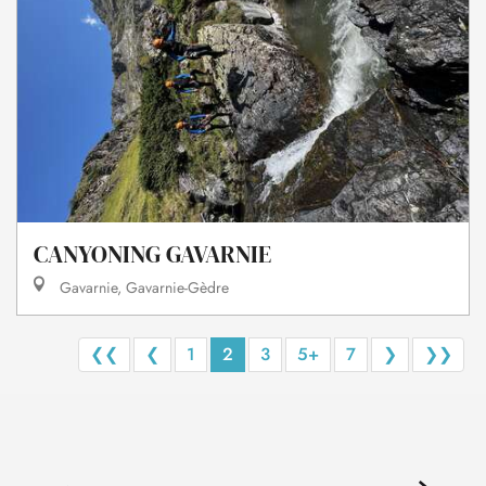
CANYONING GAVARNIE
Gavarnie, Gavarnie-Gèdre
❮❮
❮
1
2
3
5+
7
❯
❯❯