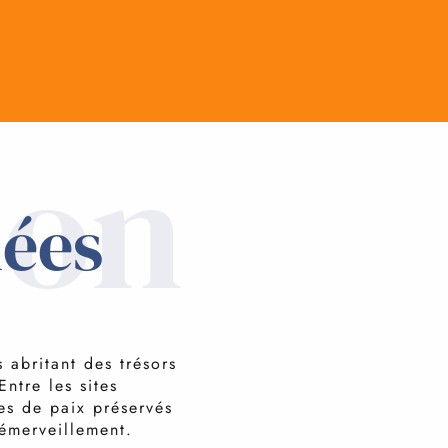
ion
nées
N
 abritant des trésors
ntre les sites
es de paix préservés
’émerveillement.