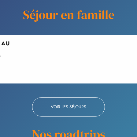
Séjour en famille
EAU
n
VOIR LES SÉJOURS
Nos roadtrips