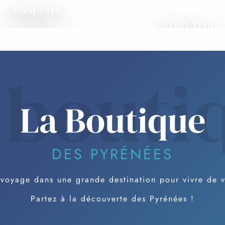
Bien-être
Road-trip
 bouti
La Boutique
DES PYRÉNÉES
voyage dans une grande destination pour vivre de 
Partez à la découverte des Pyrénées !