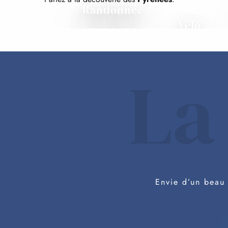
Randonnée
Vélo
La
Envie d’un beau 