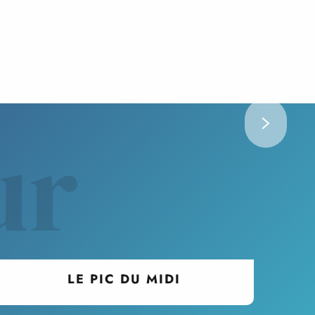
LE CIRQUE DE GAVARNIE
Patrimoine de l'UNESCO
Le Cirque de Gavarnie, surnommé le
« colisée de la nature », est une merveille
géologique impressionnante. Ce lieu, à la
fois grandiose et chargé d’histoire, invite à
ur
l’émerveillement et à la contemplation.
DÉCOUVRIR
LE PIC DU MIDI