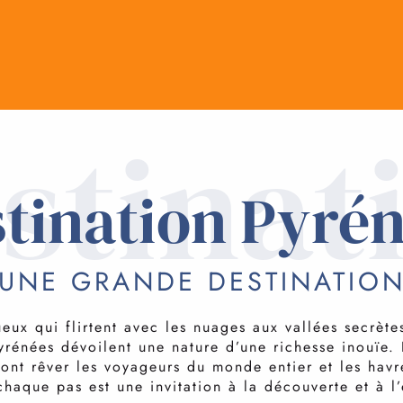
stinat
tination Pyré
UNE GRANDE DESTINATIO
ux qui flirtent avec les nuages aux vallées secrètes
yrénées dévoilent une nature d’une richesse inouïe. E
ont rêver les voyageurs du monde entier et les havr
 chaque pas est une invitation à la découverte et à l