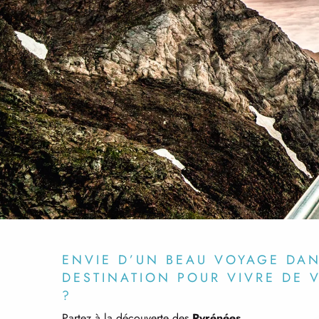
ENVIE D’UN BEAU VOYAGE DA
DESTINATION POUR VIVRE DE 
?
Partez à la découverte des
Pyrénées
.