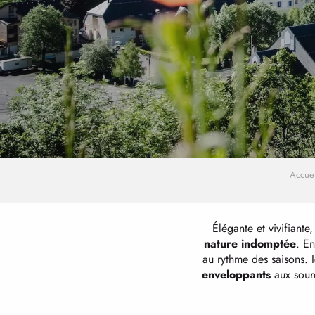
Accuei
Élégante et vivifiante
nature indomptée
. En
au rythme des saisons. I
enveloppants
aux sourc