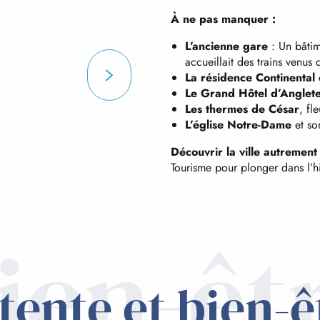
À ne pas manquer :
L’ancienne gare
: Un bâtim
accueillait des trains venus 
La résidence Continental
e
Le Grand Hôtel d’Anglet
Les thermes de César
, fl
L’église Notre-Dame
et so
Découvrir la ville autrement
Tourisme pour plonger dans l’hi
ien-êt
tente et bien-ê