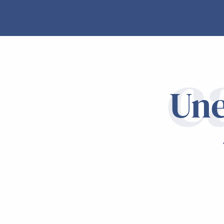
c
Une