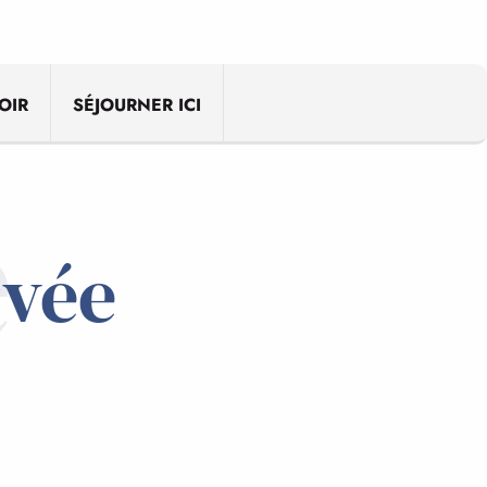
ris
OIR
SÉJOURNER ICI
e
rvée