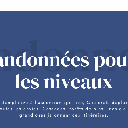
ndonn
andonnées pou
les niveaux
templative à l’ascension sportive, Cauterets déploi
toutes les envies. Cascades, forêts de pins, lacs d’a
grandioses jalonnent ces itinéraires.