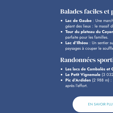
Balades faciles e
Lac de Gaube
: Une marche
géant des lieux : le massif
Tour du plateau du Caya
parfaite pour les familles.
Lac d’Ilhéou
: Un sentier s
paysages à couper le souffle
Randonnées sporti
Les lacs de Cambalès et 
Le Petit Vignemale
(3 032
Pic d’Ardiden
(2 988 m) : 
après l’effort.
EN SAVOIR PL