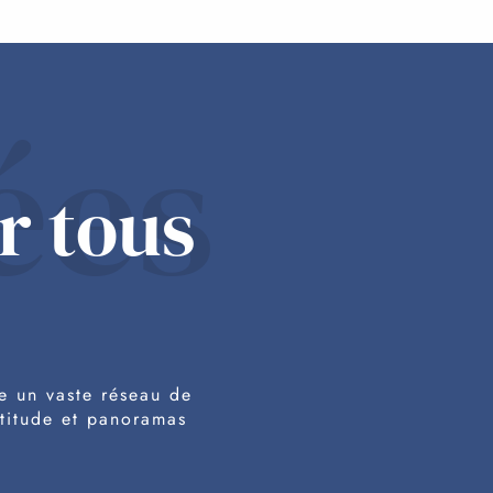
ées
r tous
e un vaste réseau de
ltitude et panoramas