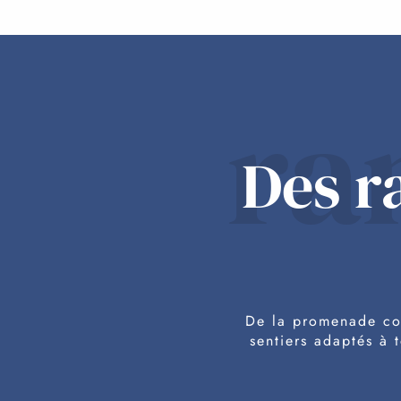
ra
Des r
De la promenade con
sentiers adaptés à 