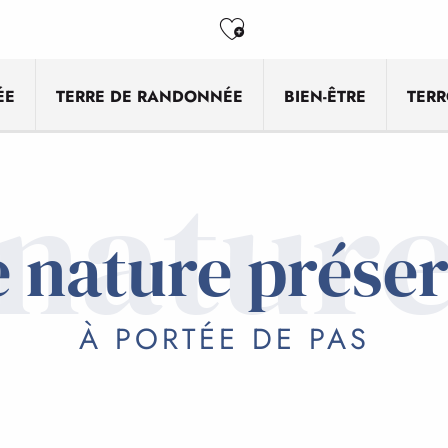
Ajouter aux favo
ÉE
TERRE DE RANDONNÉE
BIEN-ÊTRE
TERR
natur
 nature prése
À PORTÉE DE PAS