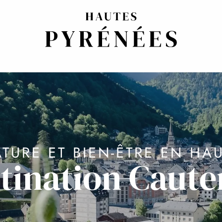
TURE ET BIEN-ÊTRE EN H
tination Caute