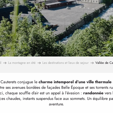
l
La montagne en été
Les destinations et lieux de sejour
Vallée de Ca
, Cauterets conjugue le
charme intemporel d’une ville thermale
tre ses avenues bordées de façades Belle Époque et ses torrents rugi
ci, chaque souffle d’air est un appel à l’évasion :
randonnée
vers 
es chaudes, instants suspendus face aux sommets. Un équilibre parf
aventure.