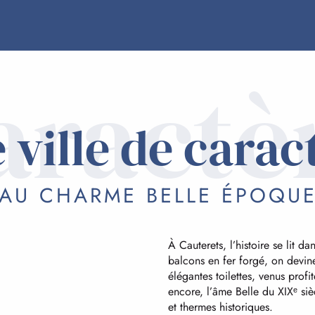
aractè
 ville de carac
AU CHARME BELLE ÉPOQU
À Cauterets, l’histoire se lit d
balcons en fer forgé, on devine
élégantes toilettes, venus profi
encore, l’âme Belle du XIXᵉ sièc
et thermes historiques.