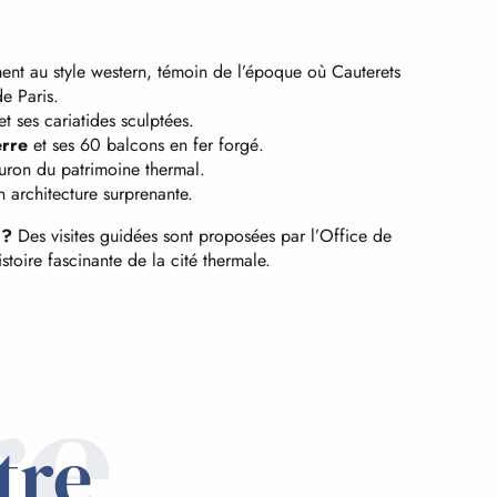
ent au style western, témoin de l’époque où Cauterets
de Paris.
t ses cariatides sculptées.
erre
et ses 60 balcons en fer forgé.
euron du patrimoine thermal.
n architecture surprenante.
 ?
Des visites guidées sont proposées par l’Office de
stoire fascinante de la cité thermale.
re
tre