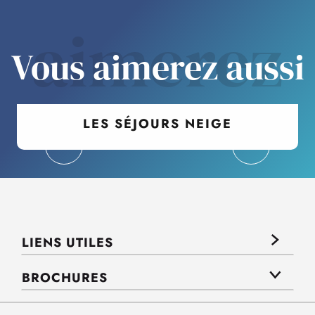
aimerez
Vous aimerez aussi
LES SÉJOURS NEIGE
LIENS UTILES
BROCHURES