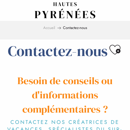
Aller
au
contenu
principal
Accueil
Contactez-nous
Ajo
Contactez-nous
Besoin de conseils ou
d'informations
complémentaires ?
CONTACTEZ NOS CRÉATRICES DE
VACANCES, SPÉCIALISTES DU SUR-