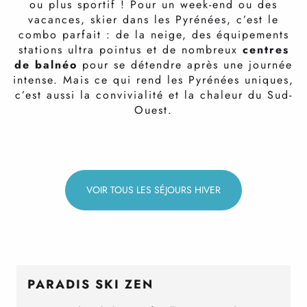
ou plus sportif ! Pour un week-end ou des
vacances, skier dans les Pyrénées, c’est le
combo parfait : de la neige, des équipements
stations ultra pointus et de nombreux
centres
de balnéo
pour se détendre après une journée
intense. Mais ce qui rend les Pyrénées uniques,
c’est aussi la convivialité et la chaleur du Sud-
Ouest.
Week-end en amoureux à la neige
Du ski à moins de 3h de Paris
A l’assaut du Pic du Midi
Des vacances wahou
Ski de printemps
Esprit nordique
Multiactivités
Ski & spa
VOIR TOUS LES SÉJOURS HIVER
PARADIS SKI ZEN