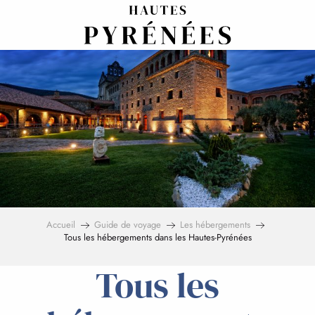
Aller
au
contenu
principal
Accueil
Guide de voyage
Les hébergements
Tous les hébergements dans les Hautes-Pyrénées
Tous les