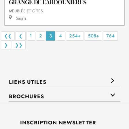
GRANGE DE L'ARDOUNIERES
MEUBLÉS ET GÎTES
Sassis
❮❮
❮
1
2
3
4
254+
508+
764
❯
❯❯
LIENS UTILES
BROCHURES
INSCRIPTION NEWSLETTER