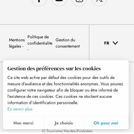
Politique de
Mentions
Gestion du
confidentialite
FR
légales
consentement
Gestion des préférences sur les cookies
Ce site web active par défaut des cookies pour des outils de
mesure d'audience et des fonctionnalités anonymes. Vous pouvez
configurer votre navigateur afin de bloquer ou être informé de
l'existence de ces cookies. Ces cookies ne stockent aucune
information d’identification personnelle.
En savoir plus
FR
MENU
Non merci
Je choisis
Ok pour moi
Recherche
Voir les favoris
© Tourisme Hautes-Pyrénées
Pour évaluer si notre site est optimisé et répond à vos attentes, nous mesurons notre audience en utilisant des solutions spécialisées. Toutes les informations collectées par ces cookies sont agrégées et donc anonymisées.
Ces cookies peuvent être mis en place au sein de notre site Web par nos partenaires publicitaires. Ils peuvent être utilisés par ces sociétés pour établir un profil de vos intérêts et vous proposer des publicités pertinentes sur d'autres sites Web. Ils ne stockent pas directement des données personnelles, mais sont basés sur l'identification unique de votre navigateur et de votre appareil Internet. Si vous n'autorisez pas ces cookies, votre publicité sera moins ciblée.
Permet d'analyser les statistiques de consultation de notre site.