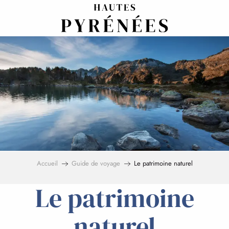
Aller
au
contenu
principal
Accueil
Guide de voyage
Le patrimoine naturel
Le patrimoine
naturel