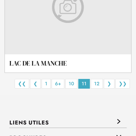
LAC DE LA MANCHE
❮❮
❮
1
6+
10
11
12
❯
❯❯
LIENS UTILES