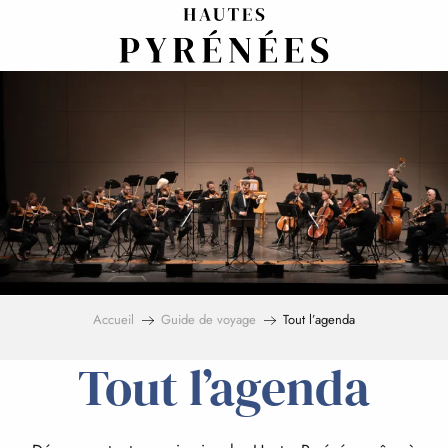
Aller
au
contenu
principal
Accueil
Guide de voyage
Tout l’agenda
Tout l’agenda