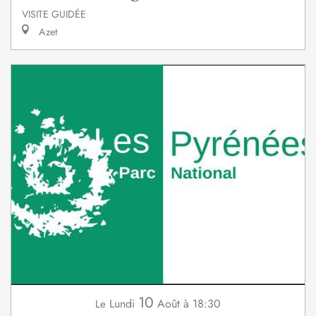
VISITE GUIDÉE
Azet
10
Lundi
Août
à 18:30
Le