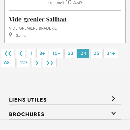
10
Lundi
Août
Le
Vide-grenier Sailhan
VIDE GRENIERS BRADERIE
Sailhan
❮❮
❮
1
8+
16+
23
24
25
34+
68+
127
❯
❯❯
LIENS UTILES
BROCHURES