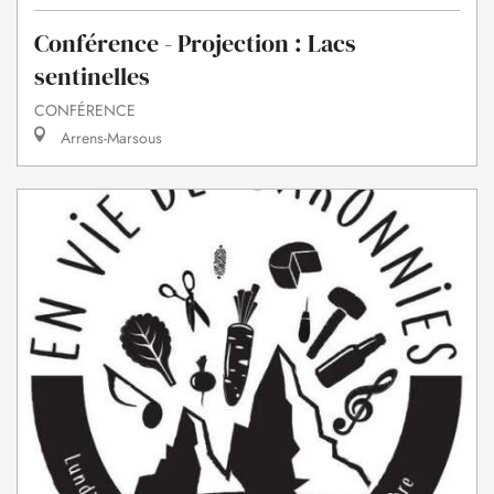
Conférence - Projection : Lacs
sentinelles
CONFÉRENCE
Arrens-Marsous