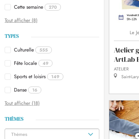
Cette semaine
270
Tout afficher (8)
J
Le
TYPES
Atelier 
Culturelle
555
ArtLab 
Fête locale
49
ATELIER
Sports et loisirs
149
Saint-Lary
Danse
16
Tout afficher (18)
THÈMES