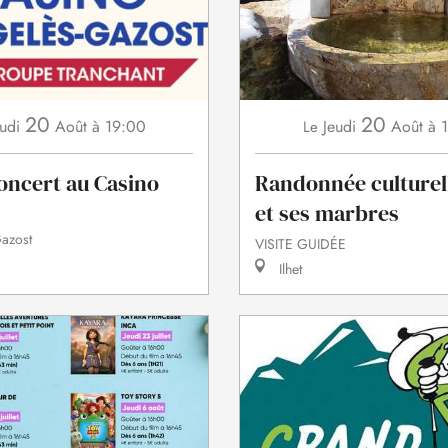
20
20
udi
Août
à 19:00
Jeudi
Août
à 
Le
oncert au Casino
Randonnée culturell
et ses marbres
azost
VISITE GUIDÉE
Ilhet