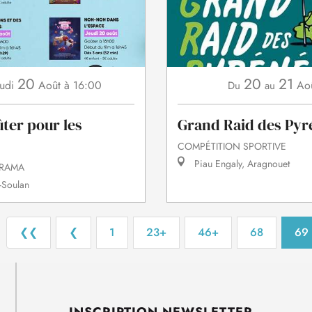
20
20
21
udi
Août
à 16:00
Ao
Du
au
ter pour les
Grand Raid des Pyr
COMPÉTITION SPORTIVE
Piau Engaly, Aragnouet
ORAMA
-Soulan
❮❮
❮
1
23+
46+
68
69