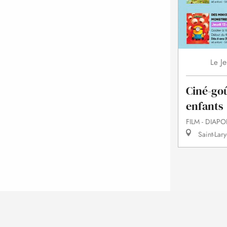
Je
Le
Ciné-goû
enfants
FILM - DIAP
Saint-Lary