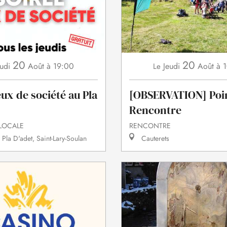
20
20
udi
Août
à 19:00
Jeudi
Août
à 
Le
eux de société au Pla
[OBSERVATION] Poi
Rencontre
LOCALE
RENCONTRE
 Pla D'adet, Saint-Lary-Soulan
Cauterets