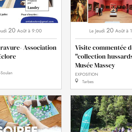
20
20
eudi
Août
à 9:00
Jeudi
Août
à 
Le
gravure- Association
Visite commentée d
Eclore
"collection hussard
Musée Massey
-Soulan
EXPOSITION
Tarbes