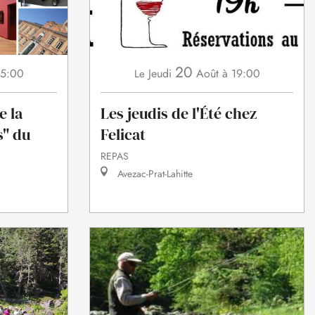
20
15:00
Jeudi
Août
à 19:00
Le
e la
Les jeudis de l'Été chez
s" du
Felicat
REPAS
Avezac-Prat-Lahitte