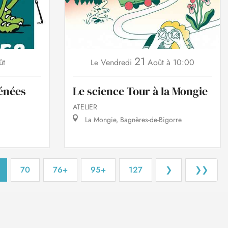
21
Vendredi
Août
à 10:00
ût
Le
Le science Tour à la Mongie
énées
ATELIER
La Mongie, Bagnères-de-Bigorre
70
76+
95+
127
❯
❯❯