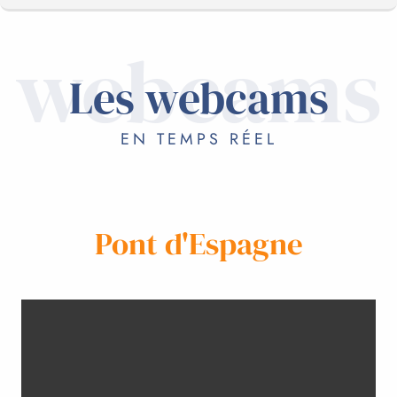
webcams
LES WEBCAMS
Les webcams
EN VACANCES
EN TEMPS RÉEL
Pont d'Espagne