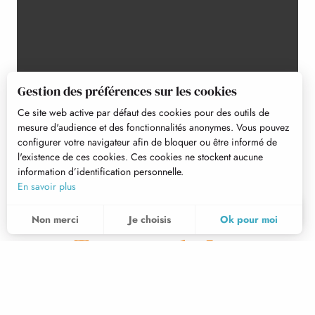
Gestion des préférences sur les cookies
Ce site web active par défaut des cookies pour des outils de
mesure d'audience et des fonctionnalités anonymes. Vous pouvez
configurer votre navigateur afin de bloquer ou être informé de
l'existence de ces cookies. Ces cookies ne stockent aucune
information d’identification personnelle.
En savoir plus
FR
MENU
Non merci
Je choisis
Ok pour moi
Recherche
Voir les favoris
Terrasse du Lys
Pour évaluer si notre site est optimisé et répond à vos attentes, nous mesurons notre audience en utilisant des solutions spécialisées. Toutes les informations collectées par ces cookies sont agrégées et donc anonymisées.
Ces cookies peuvent être mis en place au sein de notre site Web par nos partenaires publicitaires. Ils peuvent être utilisés par ces sociétés pour établir un profil de vos intérêts et vous proposer des publicités pertinentes sur d'autres sites Web. Ils ne stockent pas directement des données personnelles, mais sont basés sur l'identification unique de votre navigateur et de votre appareil Internet. Si vous n'autorisez pas ces cookies, votre publicité sera moins ciblée.
Permet d'analyser les statistiques de consultation de notre site.
Accueil