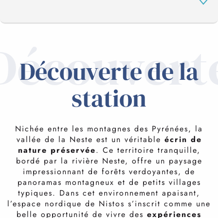
Découvert
LA STATION
Découverte de la
EN IMMERSION
station
LE DOMAINE
Nichée entre les montagnes des Pyrénées, la
vallée de la Neste est un véritable
écrin de
nature préservée
. Ce territoire tranquille,
S’ÉVADER EN MODE NORDIQUE
VOTRE SÉJOUR
bordé par la rivière Neste, offre un paysage
l’art de la glisse
impressionnant de forêts verdoyantes, de
panoramas montagneux et de petits villages
LES ACTIVITÉS
Nistos, c’est une
multitude d’activités
pour petits et
typiques. Dans cet environnement apaisant,
grands, débutants ou fondus de vitesse, tout le monde
l’espace nordique de Nistos s’inscrit comme une
se fait plaisir sur ses larges plateaux habillés de blanc.
belle opportunité de vivre des
expériences