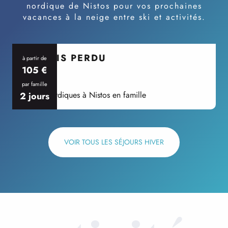
nordique de Nistos pour vos prochaines
vacances à la neige entre ski et activités.
PARADIS PERDU
à partir de
105
€
À Nistos
A
par famille
p
Plaisirs nordiques à Nistos en famille
E
2 jours
2
VOIR TOUS LES SÉJOURS HIVER