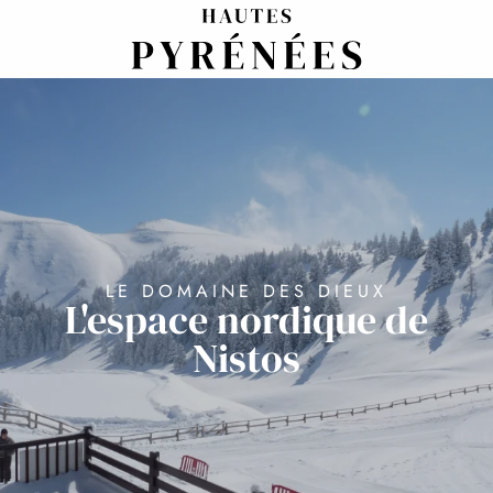
Aller
au
contenu
principal
LE DOMAINE DES DIEUX
L'espace nordique de
Nistos