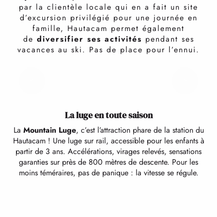
LES ACTIVITÉS
par la clientèle locale qui en a fait un site
Idéal pour l’apprentissage et les premières glisses, le
d’excursion privilégié pour une journée en
domaine skiable propose
un espace débutant
où
famille, Hautacam permet également
tapis et téléskis familiarisent les plus petits, encadrés
FAQ
de
diversifier ses activités
pendant ses
par les moniteurs à la combinaison rouge.
vacances au ski. Pas de place pour l’ennui.
La luge en toute saison
La
Mountain Luge
, c’est l’attraction phare de la station du
Hautacam ! Une luge sur rail, accessible pour les enfants à
partir de 3 ans. Accélérations, virages relevés, sensations
garanties sur près de 800 mètres de descente. Pour les
moins téméraires, pas de panique : la vitesse se régule.