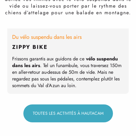
vide ou laissez-vous porter par le rythme des
chiens d’attelage pour une balade en montagne.
Du vélo suspendu dans les airs
G
ZIPPY BIKE
Frissons garantis aux guidons de ce
vélo suspendu
L
dans les airs
. Tel un funambule, vous traversez 150m
s
en aller-retour au-dessus de 50m de vide. Mais ne
r
regardez pas sous les pédales, contemplez plutôt les
a
sommets du Val d’Azun au loin.
p
TOUTES LES ACTIVITÉS À HAUTACAM