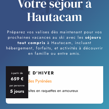
séjour
Votre séjour à
Hautacam
Préparez vos valises dès maintenant pour vos
prochaines vacances au ski avec les
séjours
tout compris
à Hautacam, incluant
hébergement, forfaits, et activités à découvrir
en famille ou entre amis.
VOYAGE D'HIVER
à partir de
659
€
Au coeur des Pyrénées
À
par personne
Les grands sites en raquettes en amoureux
E
5 jours