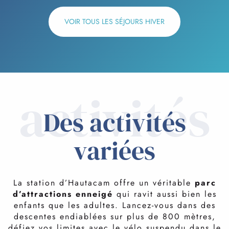
VOIR TOUS LES SÉJOURS HIVER
activités
Des activités
variées
La station d’Hautacam offre un véritable
parc
d’attractions enneigé
qui ravit aussi bien les
enfants que les adultes. Lancez-vous dans des
descentes endiablées sur plus de 800 mètres,
défiez vos limites avec le vélo suspendu dans le