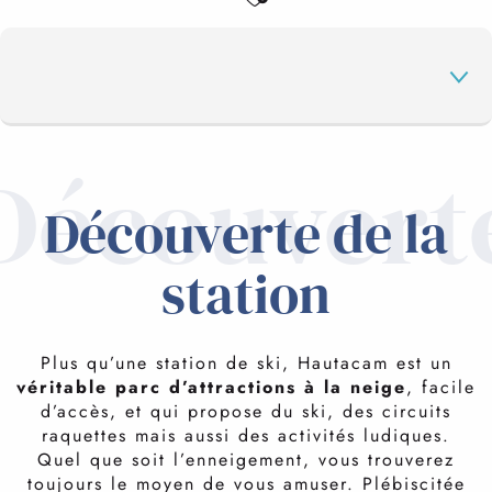
Découvert
LA STATION
Découverte de la
EN IMMERSION
station
LE DOMAINE
Plus qu’une station de ski, Hautacam est un
véritable parc d’attractions à la neige
, facile
d’accès, et qui propose du ski, des circuits
VOTRE SÉJOUR
raquettes mais aussi des activités ludiques.
SKI DE PISTE
Quel que soit l’enneigement, vous trouverez
la glisse en douceur
toujours le moyen de vous amuser. Plébiscitée