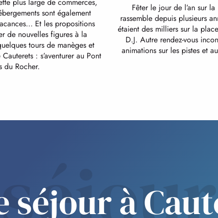
lette plus large de commerces,
Fêter le jour de l’an sur 
 hébergements sont également
rassemble depuis plusieurs an
 vacances… Et les propositions
étaient des milliers sur la pla
er de nouvelles figures à la
D.J. Autre rendez-vous inco
 quelques tours de manèges et
animations sur les pistes et a
 Cauterets : s’aventurer au Pont
s du Rocher.
séjour
e séjour à Caut