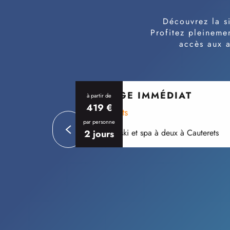
Découvrez la s
Profitez pleineme
accès aux a
BULLAGE IMMÉDIAT
à partir de
419
€
À Cauterets
par personne
Week-end ski et spa à deux à Cauterets
2 jours