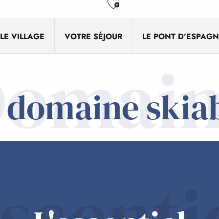
Ajouter aux favo
LE VILLAGE
VOTRE SÉJOUR
LE PONT D'ESPAGN
omai
É
 domaine skia
r
ssenti