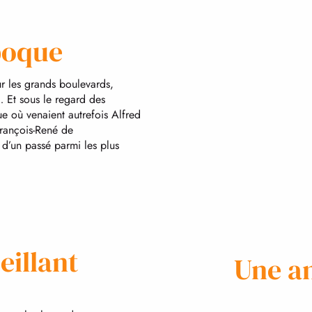
poque
ur les grands boulevards,
… Et sous le regard des
que où venaient autrefois Alfred
rançois-René de
d’un passé parmi les plus
eillant
Une a