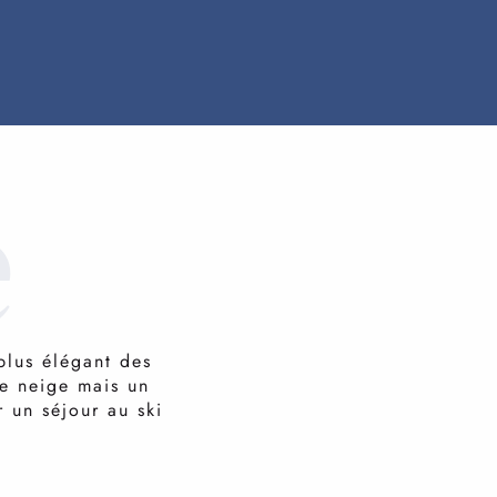
e
 plus élégant des
de neige mais un
 un séjour au ski