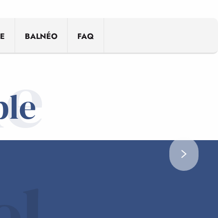
ris
E
BALNÉO
FAQ
ne
ble
el