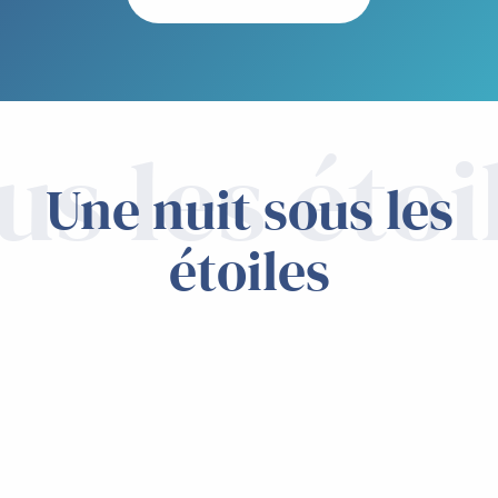
us les étoi
Une nuit sous les
étoiles