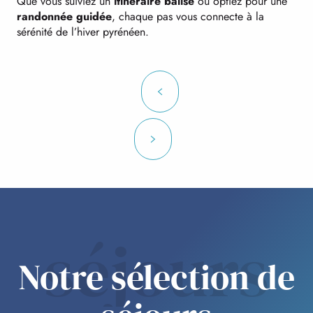
Que vous suiviez un
itinéraire balisé
ou optiez pour une
randonnée guidée
, chaque pas vous connecte à la
sérénité de l’hiver pyrénéen.
séjours
Notre sélection de