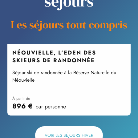
séjours
Les séjours tout compris
NÉOUVIELLE, L'EDEN DES
SKIEURS DE RANDONNÉE
Séjour ski de randonnée à la Réserve Naturelle du
S
Néouvielle
à partir de
896
€
par personne
VOIR LES SÉJOURS HIVER