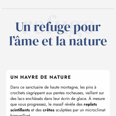
refuge
Un refuge pour
HAVRE DE NATURE
l’âme et la nature
À COUPER LE SOUFFLE
SKI ET RAQUETTES
UN HAVRE DE NATURE
EN VACANCES
Dans ce sanctuaire de haute montagne, les pins à
crochets s’agrippent aux pentes rocheuses, veillant sur
SOUS LES ÉTOILES
des lacs enchâssés dans leur écrin de glace. À mesure
que vous progressez, le massif révèle des
replats
scintillants
et des
crêtes
sculptées par un microclimat
bienveillant.
NOS CONSEILS