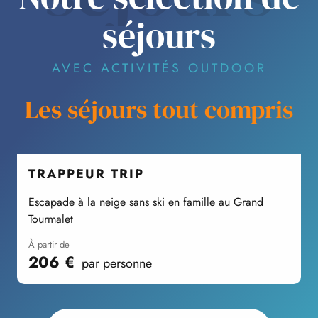
séjours
AVEC ACTIVITÉS OUTDOOR
Les séjours tout compris
TRAPPEUR TRIP
Escapade à la neige sans ski en famille au Grand
P
Tourmalet
à partir de
206
€
par personne