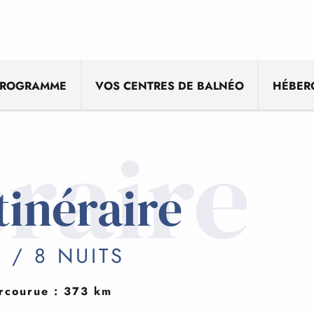
PROGRAMME
VOS CENTRES DE BALNÉO
HÉBER
éraire
tinéraire
 / 8 NUITS
rcourue : 373 km