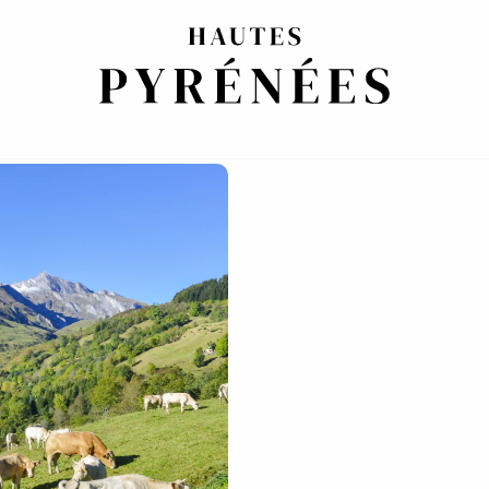
 PYRÉNÉES
te des merveilles des Pyrénées françaises