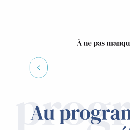
À ne pas manque
La Route 
prog
Au progra