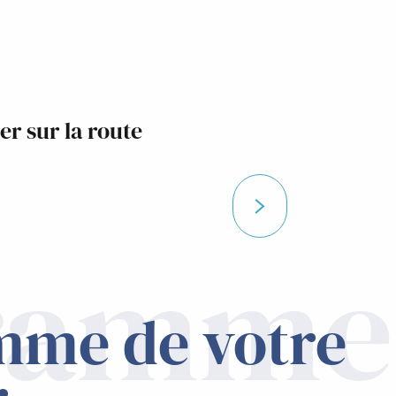
r sur la route
des Lacs
ramme
mme de votre