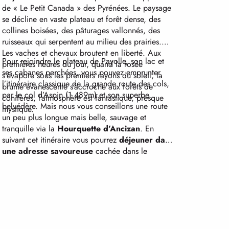
de « Le Petit Canada » des Pyrénées. Le paysage
se décline en vaste plateau et forêt dense, des
collines boisées, des pâturages vallonnés, des
ruisseaux qui serpentent au milieu des prairies.
Les vaches et chevaux broutent en liberté. Aux
Pour rejoindre le plateau de Payolle, son lac et
premières heures du jour, quand la rosée
ses cabanes perchées, vous pouvez emprunter
s’évapore sous les premiers rayons du soleil, la
l’itinéraire classique de la grande route des cols,
brume évanescente s’accroche aux forêts de
par le col d’Aspin (1 489m) et son superbe
conifères, l’atmosphère est fantastique, presque
belvédère. Mais nous vous conseillons une route
mystique.
un peu plus longue mais belle, sauvage et
tranquille via la
Hourquette d’Ancizan
. En
suivant cet itinéraire vous pourrez
déjeuner dans
une adresse savoureuse
cachée dans le
charmant village d’Aulon, perché sur un
promontoire à 1 230 m d’altitude au pied du pic
de l’Arbizon. En haut du village, vous
rencontrerez Céline qui élève son troupeau de
chèvres angora
à la toison longue et frisée, et
produit une somptueuse laine mohair. Dans sa