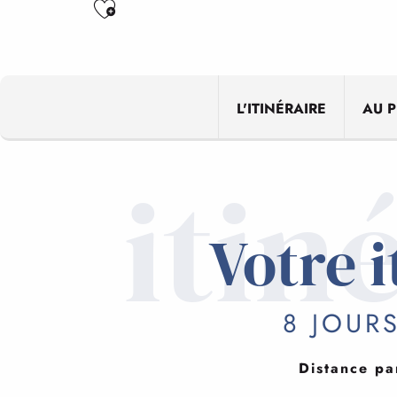
Ajouter aux favoris
L'ITINÉRAIRE
AU 
itin
Votre i
8 JOURS
Distance pa