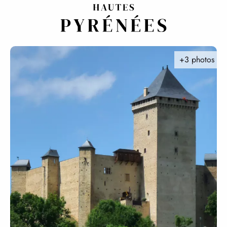
Aller
au
contenu
principal
+3 photos