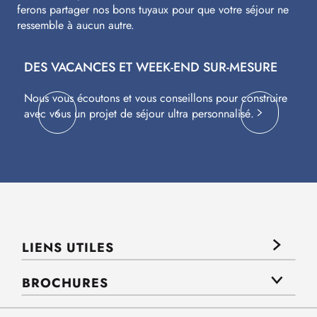
ferons partager nos bons tuyaux pour que votre séjour ne
ressemble à aucun autre.
DES VACANCES ET WEEK-END SUR-MESURE
S
Nous vous écoutons et vous conseillons pour construire
Av
avec vous un projet de séjour ultra personnalisé.
co
LIENS UTILES
BROCHURES