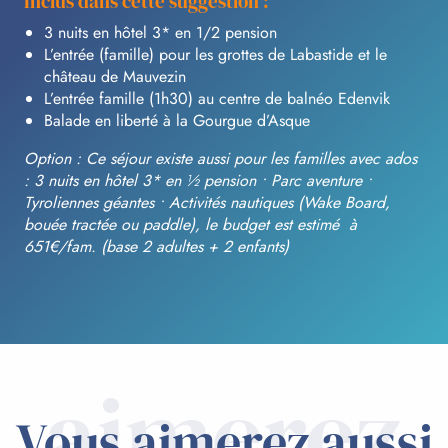
Inclus dans cette suggestion :
3 nuits en hôtel 3* en 1/2 pension
L’entrée (famille) pour les grottes de Labastide et le
château de Mauvezin
L’entrée famille (1h30) au centre de balnéo Edenvik
Balade en liberté à la Gourgue d’Asque
Option : Ce séjour existe aussi pour les familles avec ados
:
3 nuits en hôtel 3* en ½ pension • Parc aventure •
Tyroliennes géantes • Activités nautiques (Wake Board,
bouée tractée ou paddle), le budget est estimé à
651€/fam. (base 2 adultes + 2 enfants)
aimerez
Vous aimerez aussi