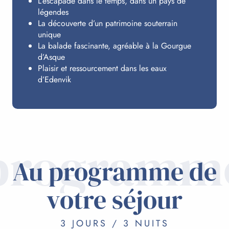
L’escapade dans le temps, dans un pays de
légendes
La découverte d’un patrimoine souterrain
unique
La balade fascinante, agréable à la Gourgue
d’Asque
Plaisir et ressourcement dans les eaux
d’Edenvik
programm
Au programme de
votre séjour
3 JOURS / 3 NUITS