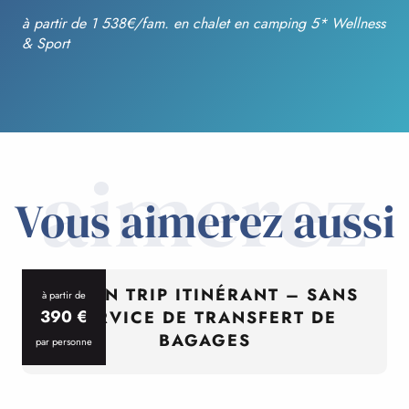
à partir de 1 538€/fam. en chalet en camping 5* Wellness
& Sport
aimerez
Vous aimerez aussi
CYCL’N TRIP ITINÉRANT – SANS
à partir de
390
€
SERVICE DE TRANSFERT DE
BAGAGES
par personne
p