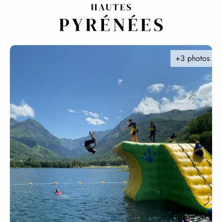
Aller
au
contenu
principal
+3 photos