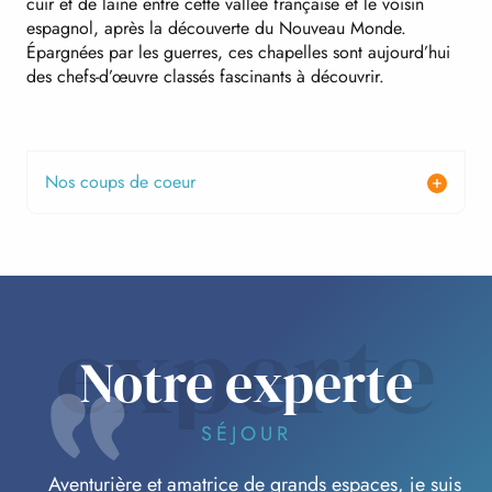
cuir et de laine entre cette vallée française et le voisin
espagnol, après la découverte du Nouveau Monde.
Épargnées par les guerres, ces chapelles sont aujourd’hui
des chefs-d’œuvre classés fascinants à découvrir.
Nos coups de coeur
experte
Notre experte
SÉJOUR
Aventurière et amatrice de grands espaces, je suis