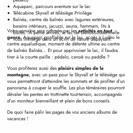
Aquaparc, parcours aventure sur le lac
Télécabine Skyvall et télésiège Privilège
Balnéa, centre de balnéo avec lagunes extérieures,
bassins intérieurs, jacuzzi, sauna, hammam, lits à
Votre semaine sera rythmée par les
activités en tout
bulles…À peine arrivés, le lac de Génos-Loudenvielle
genre
. Aquaparc gonflable sur le lac, accès à Ludéo le
vous immerge dans un écrin de nature dépaysant.
centre aqualudique, moment de détente ultime au centre
de balnéo Balnéa… Et pour apprivoiser le lac, il faudra
tirer à la courte paille : pédalo, canoë ou paddle ?
Vous profiterez aussi des
plaisirs simples de la
montagne
, avec un pass pour le Skyvall et le télésiège qui
vous permettront d’atteindre les sommets et de profiter d’un
panorama à couper le souffle. Les plus téméraires pourront
dévaler les pentes en trottinette tout-terrain, accompagnés
d’un moniteur bienveillant et plein de bons conseils.
De quoi faire pâlir les pages de vos anciens albums de
vacances !