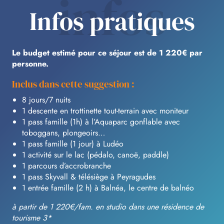
infos
Infos pratiques
Le budget estimé pour ce séjour est de 1 220€ par
personne.
Inclus dans cette suggestion :
8 jours/7 nuits
1 descente en trottinette tout-terrain avec moniteur
1 pass famille (1h) à l’Aquaparc gonflable avec
toboggans, plongeoirs…
1 pass famille (1 jour) à Ludéo
1 activité sur le lac (pédalo, canoë, paddle)
1 parcours d’accrobranche
1 pass Skyvall & télésiège à Peyragudes
1 entrée famille (2 h) à Balnéa, le centre de balnéo
à partir de 1 220€/fam. en studio dans une résidence de
tourisme 3*