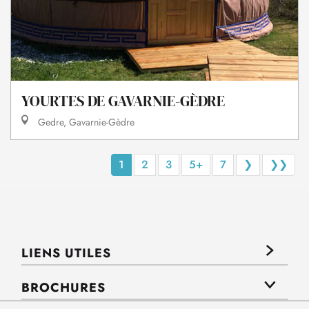
YOURTES DE GAVARNIE-GÈDRE
Gedre, Gavarnie-Gèdre
1
2
3
5+
7
❯
❯❯
LIENS UTILES
BROCHURES