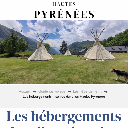
Aller
au
contenu
principal
Accueil
Guide de voyage
Les hébergements
Les hébergements insolites dans les Hautes-Pyrénées
Les hébergements