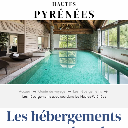
Aller
au
contenu
principal
Accueil
Guide de voyage
Les hébergements
Les hébergements avec spa dans les Hautes-Pyrénées
Les hébergements