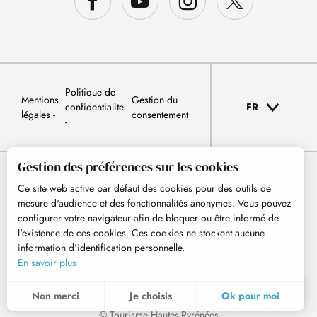
Politique de
Mentions
Gestion du
confidentialite
FR
légales
consentement
Gestion des préférences sur les cookies
Ce site web active par défaut des cookies pour des outils de
mesure d'audience et des fonctionnalités anonymes. Vous pouvez
configurer votre navigateur afin de bloquer ou être informé de
l'existence de ces cookies. Ces cookies ne stockent aucune
information d’identification personnelle.
En savoir plus
FR
MENU
Non merci
Je choisis
Ok pour moi
Recherche
Voir les favoris
© Tourisme Hautes-Pyrénées
Pour évaluer si notre site est optimisé et répond à vos attentes, nous mesurons notre audience en utilisant des solutions spécialisées. Toutes les informations collectées par ces cookies sont agrégées et donc anonymisées.
Ces cookies peuvent être mis en place au sein de notre site Web par nos partenaires publicitaires. Ils peuvent être utilisés par ces sociétés pour établir un profil de vos intérêts et vous proposer des publicités pertinentes sur d'autres sites Web. Ils ne stockent pas directement des données personnelles, mais sont basés sur l'identification unique de votre navigateur et de votre appareil Internet. Si vous n'autorisez pas ces cookies, votre publicité sera moins ciblée.
Permet d'analyser les statistiques de consultation de notre site.