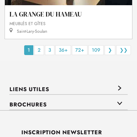
LA GRANGE DU HAMEAU
MEUBLÉS ET GÎTES
Saint-Lary-Soulan
1
2
3
36+
72+
109
❯
❯❯
LIENS UTILES
BROCHURES
INSCRIPTION NEWSLETTER