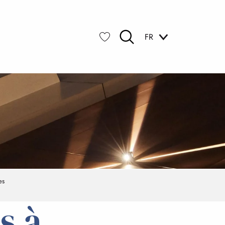
FR
Recherche
Voir les favoris
es
s à