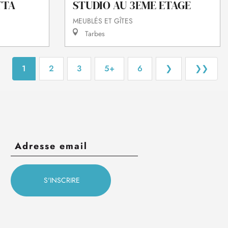
TTA
STUDIO AU 3EME ETAGE
MEUBLÉS ET GÎTES
Tarbes
1
2
3
5+
6
❯
❯❯