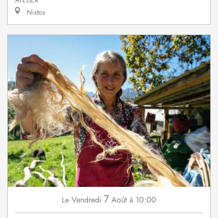
ATELIER
Nistos
7
Vendredi
Août
à 10:00
Le