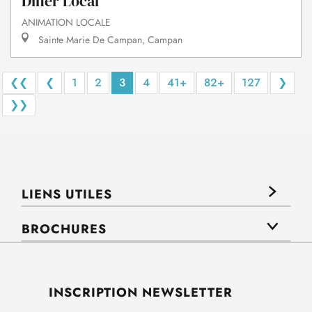
Dîner Local
ANIMATION LOCALE
Sainte Marie De Campan, Campan
❮❮
❮
1
2
3
4
41+
82+
127
❯
❯❯
LIENS UTILES
BROCHURES
INSCRIPTION NEWSLETTER