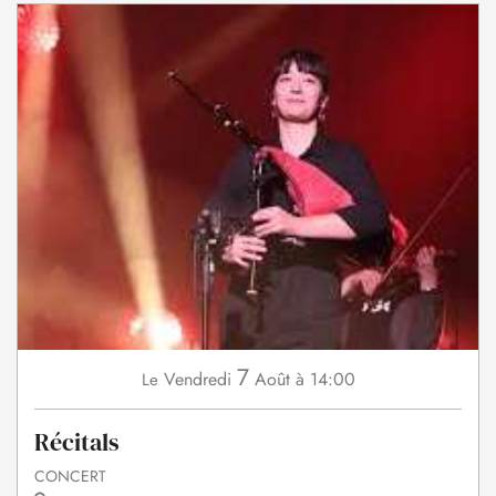
7
Vendredi
Août
à 14:00
Le
Récitals
CONCERT