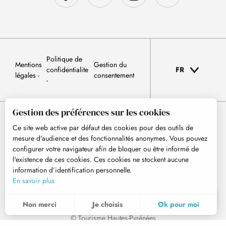
Politique de
Mentions
Gestion du
confidentialite
FR
légales
consentement
Gestion des préférences sur les cookies
Ce site web active par défaut des cookies pour des outils de
mesure d'audience et des fonctionnalités anonymes. Vous pouvez
configurer votre navigateur afin de bloquer ou être informé de
l'existence de ces cookies. Ces cookies ne stockent aucune
information d’identification personnelle.
En savoir plus
FR
MENU
Non merci
Je choisis
Ok pour moi
Recherche
Voir les favoris
© Tourisme Hautes-Pyrénées
Pour évaluer si notre site est optimisé et répond à vos attentes, nous mesurons notre audience en utilisant des solutions spécialisées. Toutes les informations collectées par ces cookies sont agrégées et donc anonymisées.
Ces cookies peuvent être mis en place au sein de notre site Web par nos partenaires publicitaires. Ils peuvent être utilisés par ces sociétés pour établir un profil de vos intérêts et vous proposer des publicités pertinentes sur d'autres sites Web. Ils ne stockent pas directement des données personnelles, mais sont basés sur l'identification unique de votre navigateur et de votre appareil Internet. Si vous n'autorisez pas ces cookies, votre publicité sera moins ciblée.
Permet d'analyser les statistiques de consultation de notre site.