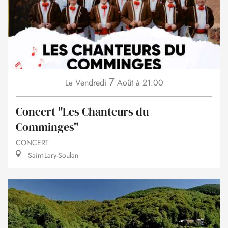
7
Vendredi
Août
à 21:00
Le
Concert "Les Chanteurs du
Comminges"
CONCERT
Saint-Lary-Soulan