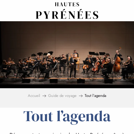
Aller
au
contenu
principal
Accueil
Guide de voyage
Tout l’agenda
Tout l’agenda