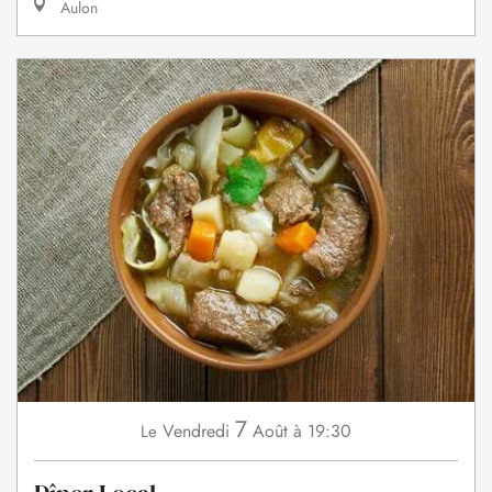
Aulon
7
Vendredi
Août
à 19:30
Le