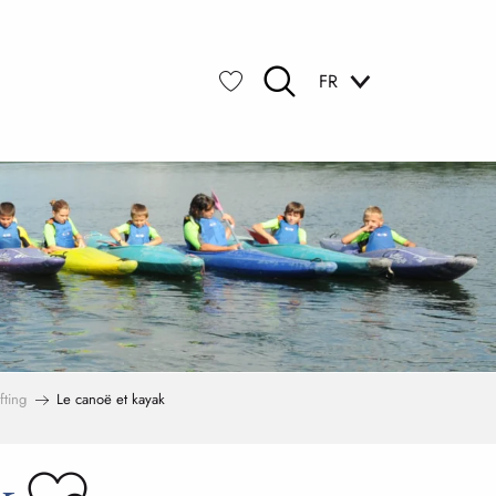
FR
Recherche
Voir les favoris
fting
Le canoë et kayak