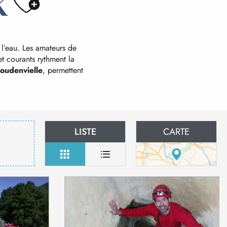
Ajouter aux f
k
 l’eau. Les amateurs de
et courants rythment la
oudenvielle
, permettent
LISTE
CARTE