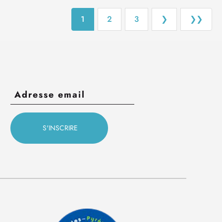
1
2
3
❯
❯❯