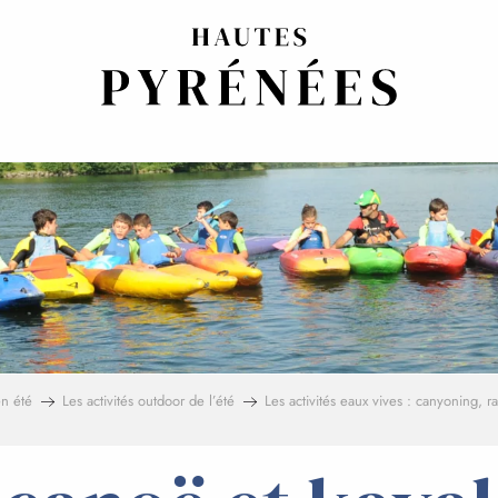
n été
Les activités outdoor de l’été
Les activités eaux vives : canyoning, ra