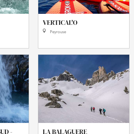
VERTICAL'O
Peyrouse
UD -
LA BALAGUERE