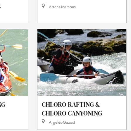
S
Arrens-Marsous
NG
CHLORO RAFTING &
CHLORO CANYONING
Argelès-Gazost