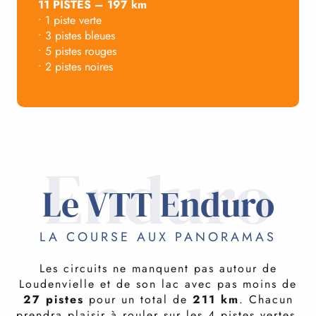
11 PISTES – 197 km
• 1 piste verte
• 3 pistes bleues
• 5 pistes rouges
• 2 pistes noires
Enduro
Le VTT Enduro
LA COURSE AUX PANORAMAS
Les circuits ne manquent pas autour de
Loudenvielle et de son lac avec pas moins de
27 pistes
pour un total de
211 km
. Chacun
prendra plaisir à rouler sur les 4 pistes vertes,