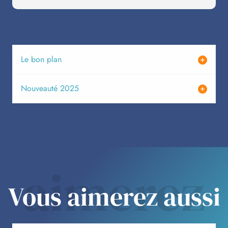
Le bon plan
Nouveauté 2025
aimerez
Vous aimerez aussi