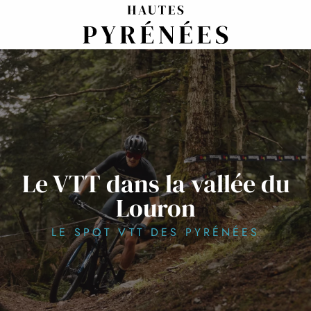
Aller
au
contenu
principal
Le VTT dans la vallée du
Louron
LE SPOT VTT DES PYRÉNÉES