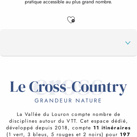
pratique accessible au plus grand nombre.
Ajouter aux favo
cross
CROSS-COUNTRY
Le Cross-Country
VTT ENDURO
GRANDEUR NATURE
La Vallée du Louron compte nombre de
PISTES DH
disciplines autour du VTT. Cet espace dédié,
développé depuis 2018, compte
11 itinéraires
(1 vert, 3 bleus, 5 rouges et 2 noirs) pour
197