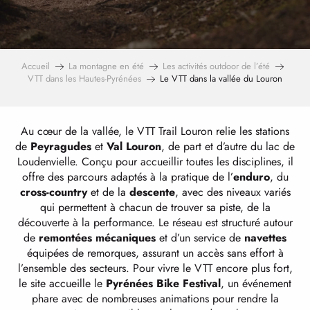
Accueil
La montagne en été
Les activités outdoor de l’été
VTT dans les Hautes-Pyrénées
Le VTT dans la vallée du Louron
Au cœur de la vallée, le VTT Trail Louron relie les stations
de
Peyragudes
et
Val Louron
, de part et d’autre du lac de
Loudenvielle. Conçu pour accueillir toutes les disciplines, il
offre des parcours adaptés à la pratique de l’
enduro
, du
cross-country
et de la
descente
, avec des niveaux variés
qui permettent à chacun de trouver sa piste, de la
découverte à la performance. Le réseau est structuré autour
de
remontées mécaniques
et d’un service de
navettes
équipées de remorques, assurant un accès sans effort à
l’ensemble des secteurs. Pour vivre le VTT encore plus fort,
le site accueille le
Pyrénées Bike Festival
, un événement
phare avec de nombreuses animations pour rendre la