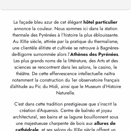
La façade bleu azur de cet élégant
hôtel particulier
LES ESPACES DÉTENTE
annonce la couleur. Nous sommes ici dans la station
thermale des Pyrénées à l’histoire la plus éblouissante.
Au XIXe siècle, attirée par la pratique du thermalisme,
NOS SÉJOURS
une clientèle élitiste et cultivée se retrouve à Bagnères-
de-Bigorre surnommée alors l’
Athènes des Pyrénées
.
Les plus grands noms de la littérature, des Arts et des
sciences se rencontrent dans les salons, le casino, le
SÉANCES FORME & BIEN-ÊTRE
théâtre. De cette effervescence intellectuelle naîtra
notamment la construction du 1er observatoire français
d’altitude au Pic du Midi, ainsi que le Museum d’Histoire
LES SOINS
Naturelle.
C’est dans cette tradition prestigieuse que s’inscrit la
création d’Aquensis. Centre de balnéo et joyau
architectural, ses bains et sa lagune bouillonnent sous
une majestueuse charpente de bois aux
allures de
cathédrale
, et ses salons du XIXe siècle offrent un