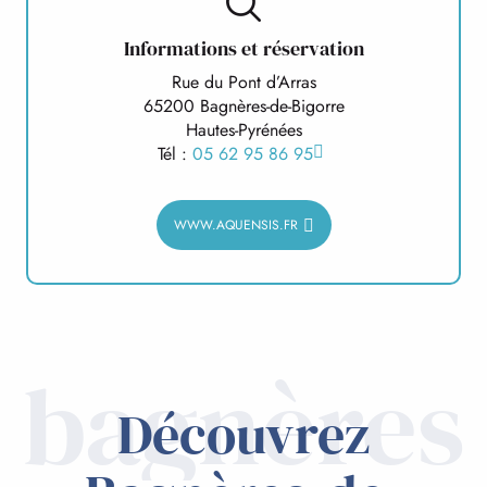
Informations et réservation
Rue du Pont d’Arras
65200 Bagnères-de-Bigorre
Hautes-Pyrénées
Tél :
05 62 95 86 95
WWW.AQUENSIS.FR
bagnères
Découvrez