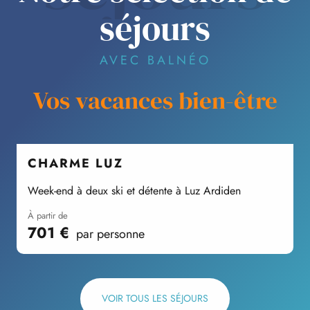
séjours
AVEC BALNÉO
Vos vacances bien-être
CHARME LUZ
Week-end à deux ski et détente à Luz Ardiden
V
à partir de
701
€
par personne
VOIR TOUS LES SÉJOURS