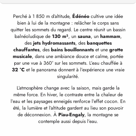
Perché à 1 850 m d’altitude,
Édénéo
cultive une idée
DES SOINS ET DES ACTIVITÉS POUR
bien à lui de la montagne : relâcher le corps sans
RÉCUPÉRER
quitter les sommets du regard. Le centre réunit un bassin
balnéoludique de
130 m²
, un
sauna
, un
hammam
,
des
jets hydromassants
, des
banquettes
NOS SÉJOURS
chauffantes
, des
bains bouillonnants
et une
grotte
musicale
, dans une ambiance douce et calme, portée
par une vue à 360° sur les sommets. L’eau chauffée à
32 °C
et le panorama donnent à l’expérience une vraie
singularité.
L’atmosphère change avec la saison, mais garde la
même force. En hiver, le contraste entre la chaleur de
l’eau et les paysages enneigés renforce l’effet cocon. En
été, la lumière et l’altitude gardent au lieu son pouvoir
de déconnexion. À
Piau-Engaly
, la montagne se
contemple aussi depuis l’eau.