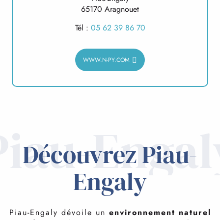
65170 Aragnouet
Tél :
05 62 39 86 70
WWW.N-PY.COM
Piau-Engal
Découvrez Piau-
Engaly
Piau-Engaly dévoile un
environnement naturel