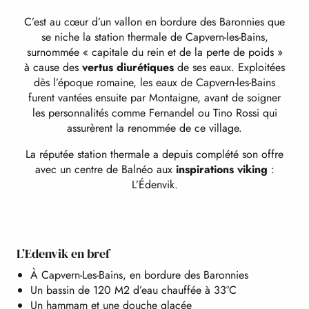
C’est au cœur d’un vallon en bordure des Baronnies que
L'ESPACE THERMOLUDIQUE
se niche la station thermale de Capvern-les-Bains,
surnommée « capitale du rein et de la perte de poids »
à cause des
vertus diurétiques
de ses eaux. Exploitées
LES MASSAGES ET SOINS
dès l’époque romaine, les eaux de Capvern-les-Bains
furent vantées ensuite par Montaigne, avant de soigner
les personnalités comme Fernandel ou Tino Rossi qui
assurèrent la renommée de ce village.
NOS SÉJOURS
La réputée station thermale a depuis complété son offre
avec un centre de Balnéo aux
inspirations viking
:
LE SPORT ET LA NUTRITION
L’Édenvik.
L’Edenvik en bref
À Capvern-Les-Bains, en bordure des Baronnies
Un bassin de 120 M2 d’eau chauffée à 33°C
Un hammam et une douche glacée