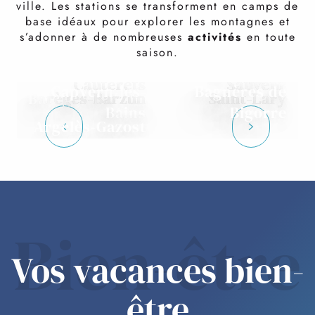
ville. Les stations se transforment en camps de
base idéaux pour explorer les montagnes et
s’adonner à de nombreuses
activités
en toute
saison.
Luz-Saint-
Cauterets
Sauveur
Capvern-les-
Bagnères de
Barèges-Barzun
Saint-Lary
Bains
Bigorre
Argelès-Gazost
Bien-être
Vos vacances bien-
être