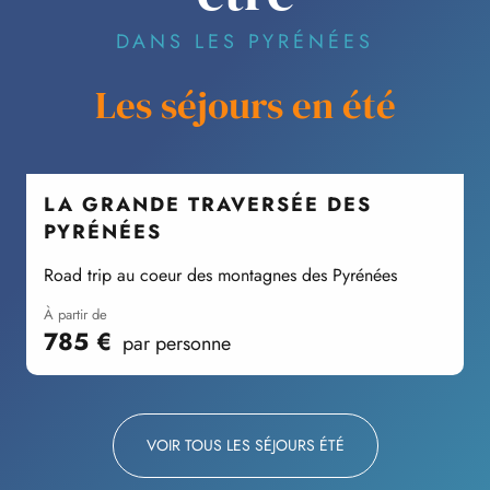
DANS LES PYRÉNÉES
Les séjours en été
LA GRANDE TRAVERSÉE DES
PYRÉNÉES
R
Road trip au coeur des montagnes des Pyrénées
à partir de
785
€
par personne
VOIR TOUS LES SÉJOURS ÉTÉ