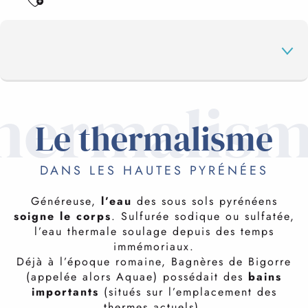
hermalis
THERMALISME
Le thermalisme
DANS LES HAUTES PYRÉNÉES
DESTINATION BIEN-ÊTRE
Généreuse,
l’eau
des sous sols pyrénéens
soigne le corps
. Sulfurée sodique ou sulfatée,
EN VACANCES
l’eau thermale soulage depuis des temps
immémoriaux.
Déjà à l’époque romaine, Bagnères de Bigorre
(appelée alors Aquae) possédait des
bains
importants
(situés sur l’emplacement des
thermes actuels).