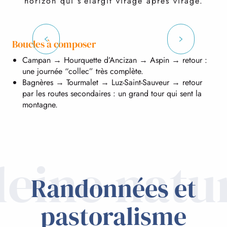
horizon qui s’élargit virage après virage.
Col d'Aspin
Boucles à composer
Campan → Hourquette d’Ancizan → Aspin → retour :
Col d’Aspin (1 493 m) : montée régulière, vues
une journée “collec” très complète.
ouvertes.
Bagnères → Tourmalet → Luz-Saint-Sauveur → retour
par les routes secondaires : un grand tour qui sent la
montagne.
leine natu
Randonnées et
pastoralisme