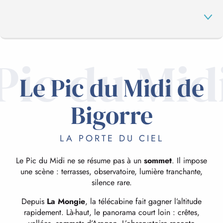
Pic du Mid
LE PIC DU MIDI DE BIGORRE
Le Pic du Midi de
LE COL DU TOURMALET
Bigorre
LA PORTE DU CIEL
LES GRANDS COLS
Le Pic du Midi ne se résume pas à un
sommet
. Il impose
une scène : terrasses, observatoire, lumière tranchante,
RANDONNÉES
silence rare.
Depuis
La Mongie
, la télécabine fait gagner l’altitude
rapidement. Là-haut, le panorama court loin : crêtes,