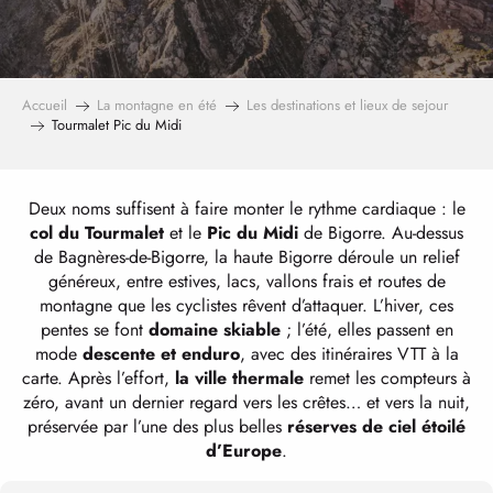
Accueil
La montagne en été
Les destinations et lieux de sejour
Tourmalet Pic du Midi
Deux noms suffisent à faire monter le rythme cardiaque : le
col du Tourmalet
et le
Pic du Midi
de Bigorre. Au-dessus
de Bagnères-de-Bigorre, la haute Bigorre déroule un relief
généreux, entre estives, lacs, vallons frais et routes de
montagne que les cyclistes rêvent d’attaquer. L’hiver, ces
pentes se font
domaine skiable
; l’été, elles passent en
mode
descente et enduro
, avec des itinéraires VTT à la
carte. Après l’effort,
la ville thermale
remet les compteurs à
zéro, avant un dernier regard vers les crêtes… et vers la nuit,
préservée par l’une des plus belles
réserves de ciel étoilé
d’Europe
.