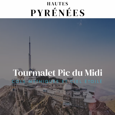
Aller
au
contenu
principal
Tourmalet Pic du Midi
COLS MYTHIQUES ET CIEL ÉTOILÉ