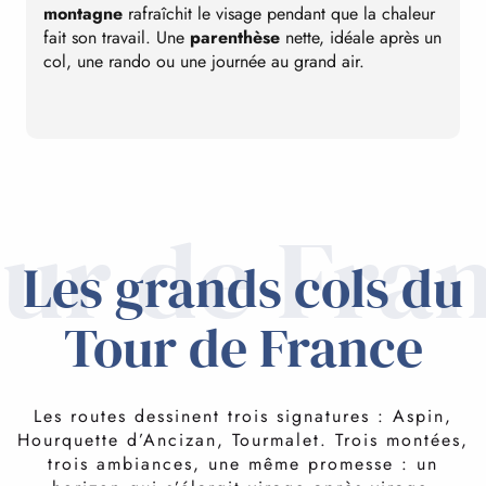
montagne
rafraîchit le visage pendant que la chaleur
L
fait son travail. Une
parenthèse
nette, idéale après un
d
col, une rando ou une journée au grand air.
a
c
m
ur de Fra
Les grands cols du
Tour de France
Les routes dessinent trois signatures : Aspin,
Hourquette d’Ancizan, Tourmalet. Trois montées,
trois ambiances, une même promesse : un