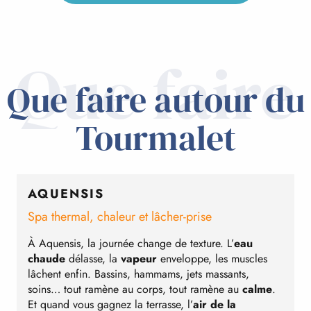
Que faire
Que faire autour du
Tourmalet
AQUENSIS
Spa thermal, chaleur et lâcher-prise
V
À Aquensis, la journée change de texture. L’
eau
B
chaude
délasse, la
vapeur
enveloppe, les muscles
lâchent enfin. Bassins, hammams, jets massants,
o
soins… tout ramène au corps, tout ramène au
calme
.
a
Et quand vous gagnez la terrasse, l’
air de la
t