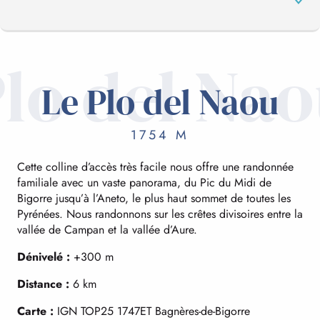
lo del Na
LE PLO DEL NAOU
Le Plo del Naou
LE BÉDAT
1754 M
Cette colline d’accès très facile nous offre une randonnée
LE LAC BLEU ET LAC D’OURREC
familiale avec un vaste panorama, du Pic du Midi de
Bigorre jusqu’à l’Aneto, le plus haut sommet de toutes les
Pyrénées. Nous randonnons sur les crêtes divisoires entre la
LE LAC DE GRÉZIOLLES ET LE COL DE
vallée de Campan et la vallée d’Aure.
BASTANET
Dénivelé :
+300 m
Distance :
6 km
Carte :
IGN TOP25 1747ET Bagnères-de-Bigorre