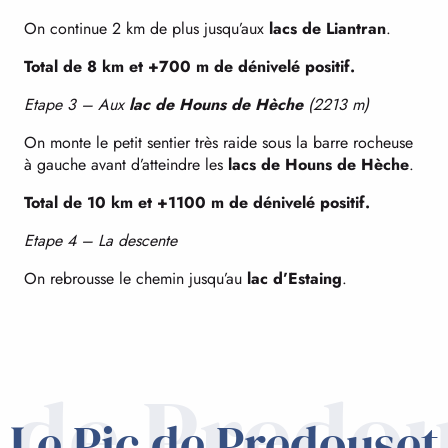
On continue 2 km de plus jusqu’aux
lacs de Liantran
.
Total de 8 km et +700 m de dénivelé positif.
Etape 3 – Aux
lac de Houns de Hèche
(2213 m)
On monte le petit sentier très raide sous la barre rocheuse
à gauche avant d’atteindre les
lacs de Houns de Hèche
.
Total de 10 km et +1100 m de dénivelé positif.
Etape 4 – La descente
On rebrousse le chemin jusqu’au
lac d’Estaing
.
 de Predo
Le Pic de Predouset