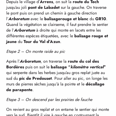
Depuis le village d’
Arrens
, on suit la
route du Tech
jusqu’au joli
pont de Labadet
sur la gauche. On traverse
le pont puis on prend un chemin à gauche direction
l’
Arboretum
avec le
balisage
rouge et blanc
du
GR10
.
Quand la végétation se clairseme, il faut prendre le sentier
de l’
Arboretum
à droite qui monte en lacets entre les
différentes espèces étiquetées, avec le
balisage rouge et
jaune
du
Tour du Val d’Azun
.
Etape 2 – On monte raide au pic
Après l’
Arboretum
, on traverse la
route du col des
Bordères
puis on suit le
balisage “
kilomètre vertical
”
qui serpente dans les herbes jusqu’au gros replat juste au
sud du
pic de Predouset
. Pour aller au pic, on longe les
murs de pierres sèches jusqu’à la pointe et le
décollage
de parapente
.
Etape 3 – On descend par les prairies de fauche
On revient au gros replat et on entame le sentier qui monte
vers le sud. Bientôt il vire à gauche en contournant la