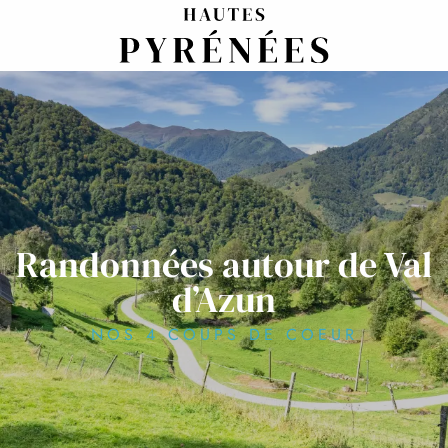
Aller
au
contenu
principal
Randonnées autour de Val
d’Azun
NOS 4 COUPS DE COEUR