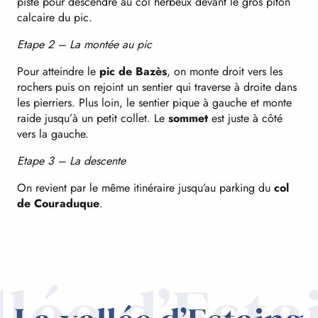
piste pour descendre au col herbeux devant le gros piton
calcaire du pic.
Etape 2 – La montée au pic
Pour atteindre le
pic de Bazès
, on monte droit vers les
rochers puis on rejoint un sentier qui traverse à droite dans
les pierriers. Plus loin, le sentier pique à gauche et monte
raide jusqu’à un petit collet. Le
sommet
est juste à côté
vers la gauche.
Etape 3 – La descente
On revient par le même itinéraire jusqu’au parking du
col
de Couraduque
.
llée d’Esta