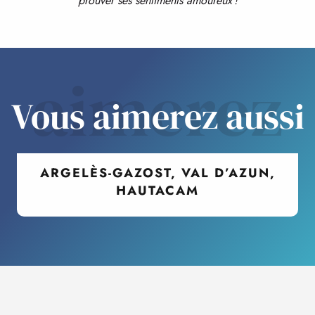
prouver ses sentiments amoureux !
aimerez
Vous aimerez aussi
ARGELÈS-GAZOST, VAL D’AZUN,
HAUTACAM