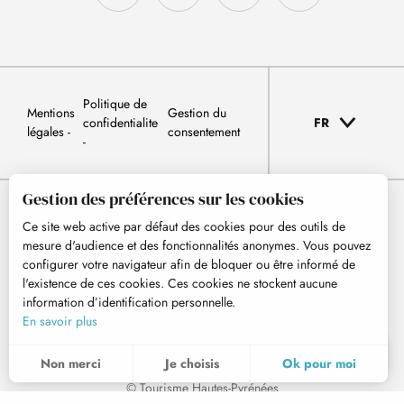
Politique de
Mentions
Gestion du
confidentialite
FR
légales
consentement
Gestion des préférences sur les cookies
Ce site web active par défaut des cookies pour des outils de
mesure d'audience et des fonctionnalités anonymes. Vous pouvez
configurer votre navigateur afin de bloquer ou être informé de
l'existence de ces cookies. Ces cookies ne stockent aucune
information d’identification personnelle.
En savoir plus
FR
MENU
Non merci
Je choisis
Ok pour moi
Recherche
Voir les favoris
© Tourisme Hautes-Pyrénées
Pour évaluer si notre site est optimisé et répond à vos attentes, nous mesurons notre audience en utilisant des solutions spécialisées. Toutes les informations collectées par ces cookies sont agrégées et donc anonymisées.
Ces cookies peuvent être mis en place au sein de notre site Web par nos partenaires publicitaires. Ils peuvent être utilisés par ces sociétés pour établir un profil de vos intérêts et vous proposer des publicités pertinentes sur d'autres sites Web. Ils ne stockent pas directement des données personnelles, mais sont basés sur l'identification unique de votre navigateur et de votre appareil Internet. Si vous n'autorisez pas ces cookies, votre publicité sera moins ciblée.
Permet d'analyser les statistiques de consultation de notre site.