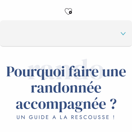
Ajouter aux favo
rando
LES BONNES RAISONS
Pourquoi faire une
randonnée
LES SÉJOURS RANDO
accompagnée ?
EN FAMILLE
UN GUIDE A LA RESCOUSSE !
NOS PRESTATAIRES