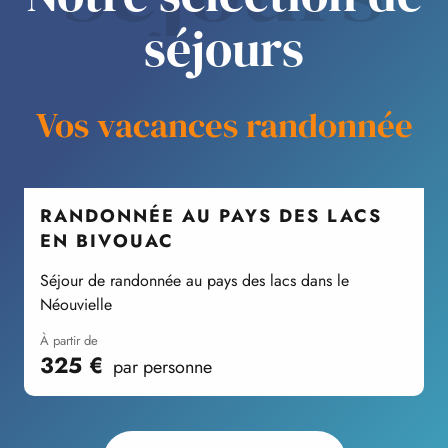
séjours
Vos vacances randonnée
RANDONNÉE AU PAYS DES LACS
EN BIVOUAC
W
Séjour de randonnée au pays des lacs dans le
Néouvielle
à partir de
325
€
par personne