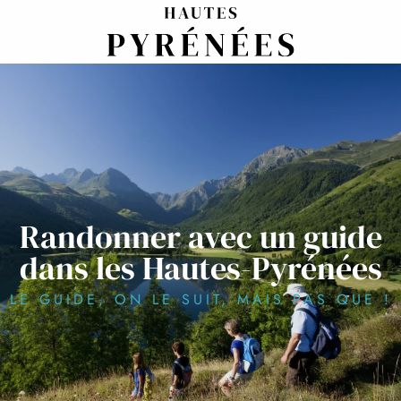
Aller
au
contenu
principal
Randonner avec un guide
dans les Hautes-Pyrénées
LE GUIDE, ON LE SUIT, MAIS PAS QUE !