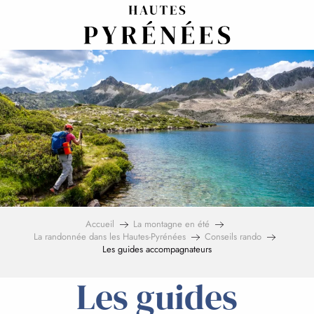
Aller
au
contenu
principal
Accueil
La montagne en été
La randonnée dans les Hautes-Pyrénées
Conseils rando
Les guides accompagnateurs
Les guides