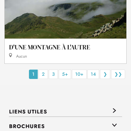
D'UNE MONTAGNE À L'AUTRE
Aucun
1
2
3
5+
10+
14
❯
❯❯
LIENS UTILES
BROCHURES