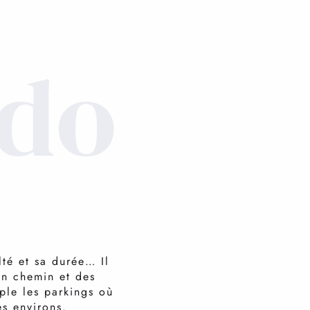
ris
ndo
lté et sa durée… Il
en chemin et des
ple les parkings où
es environs.
Armez vous d’un topo-guide, il deviendra votre