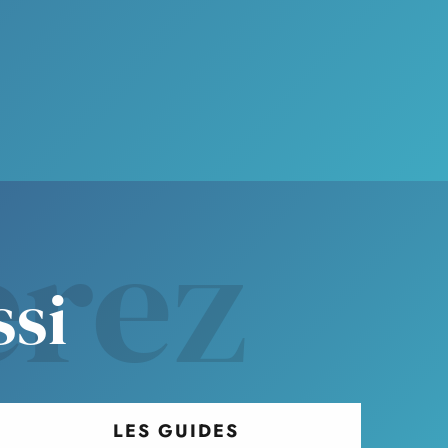
erez
ssi
LES GUIDES