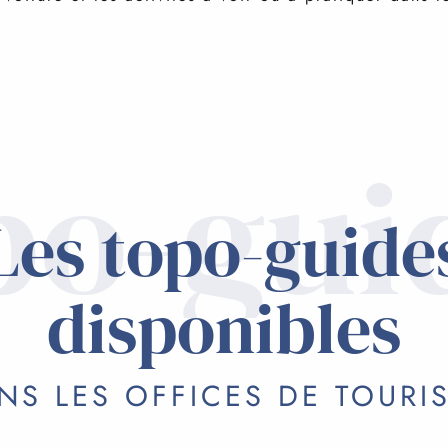
po-gui
Les topo-guide
disponibles
NS LES OFFICES DE TOURI