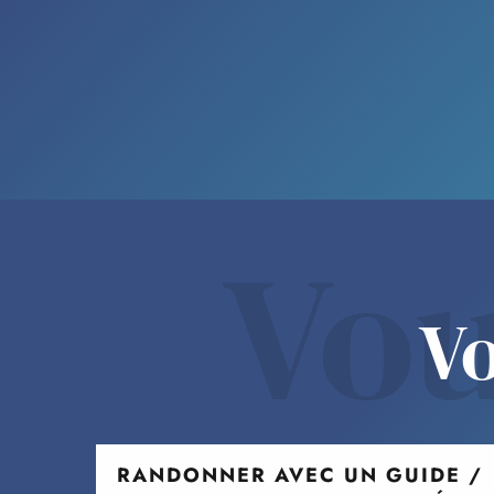
Vou
Vo
RANDONNER AVEC UN GUIDE /