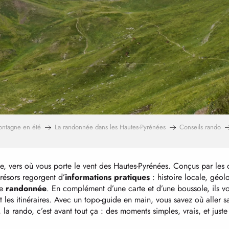
ontagne en été
La randonnée dans les Hautes-Pyrénées
Conseils rando
, vers où vous porte le vent des Hautes-Pyrénées. Conçus par les 
trésors regorgent d’
informations pratiques
: histoire locale, géol
re
randonnée
. En complément d’une carte et d’une boussole, ils vo
et les itinéraires. Avec un topo-guide en main, vous savez où aller s
 la rando, c’est avant tout ça : des moments simples, vrais, et just