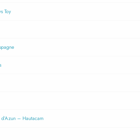
ys Toy
Espagne
s
l d’Azun – Hautacam