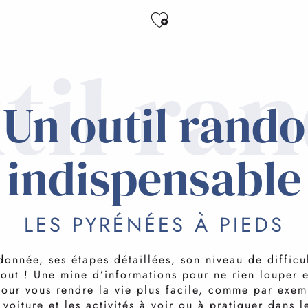
Ajouter aux favo
til ra
Un outil rando
indispensable
LES PYRÉNÉES À PIEDS
donnée, ses étapes détaillées, son niveau de difficu
tout ! Une mine d’informations pour ne rien louper 
pour vous rendre la vie plus facile, comme par exem
 voiture et les activités à voir ou à pratiquer dans l