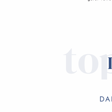
to
DA