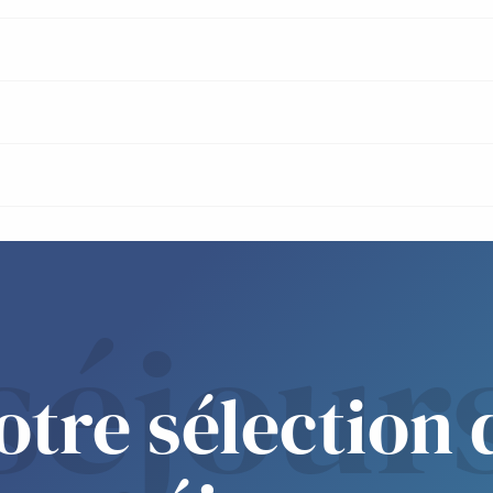
séjour
otre sélection 