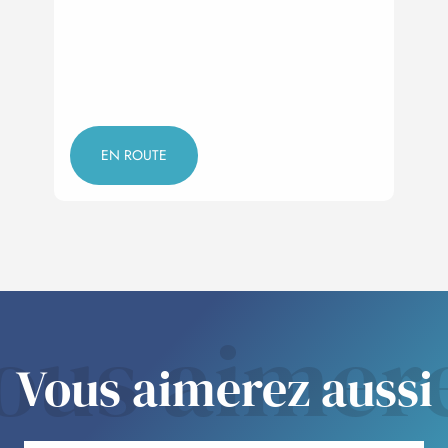
Pré-
néces
EN ROUTE
ous aimer
Vous aimerez aussi