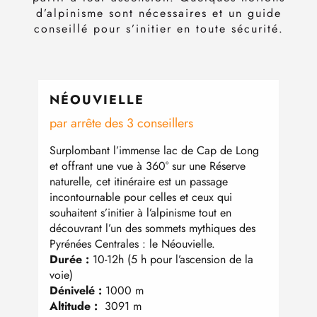
d’alpinisme sont nécessaires et un guide
conseillé pour s’initier en toute sécurité.
NÉOUVIELLE
PET
par arrête des 3 conseillers
Depu
Surplombant l’immense lac de Cap de Long
Tel u
et offrant une vue à 360° sur une Réserve
été, 
naturelle, cet itinéraire est un passage
l’his
incontournable pour celles et ceux qui
arête
souhaitent s’initier à l’alpinisme tout en
Gavar
découvrant l’un des sommets mythiques des
itiné
Pyrénées Centrales : le Néouvielle.
sur l
Durée :
10-12h (5 h pour l’ascension de la
!
voie)
Duré
Dénivelé :
1000 m
Déniv
Altitude :
3091 m
Altit