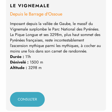
LE VIGNEMALE
Depuis le Barrage d'Ossoue
D
Imposant depuis la vallée de Gaube, le massif du
T
Vignemale surplombe le Parc National des Pyrénées.
l
La Pique Longue et ses 3298m, plus haut sommet des
D
Pyrénées françaises, reste incontestablement
i
l’ascension mythique parmi les mythiques, à cocher au
b
moins une fois dans son carnet de randonnée.
à
Durée :
11h
d
Dénivelé :
1500 m
C
Altitude :
3298 m
D
D
A
CONSULTER