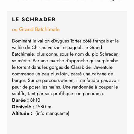
LE SCHRADER
ou Grand Batchimale
d
Dominant le vallon d’Aygues Tortes côté français et la
3
vallée de Chistau versant espagnol, le Grand
r
Batchimale, plus connu sous le nom du pic Schrader,
p
se mérite. Par une marche d’approche qui surplombe
m
le torrent dans les gorges de Clarabide. L’aventure
p
commence un peu plus loin, passé une cabane de
p
berger. Sur ce parcours aérien, il ne faudra pas avoir
e
peur de poser les mains. Une randonnée à couper le
D
souffle, tant par son profil que son panorama.
D
Durée :
8h10
A
Dénivelé :
1580 m
Altitude :
(info manquante)