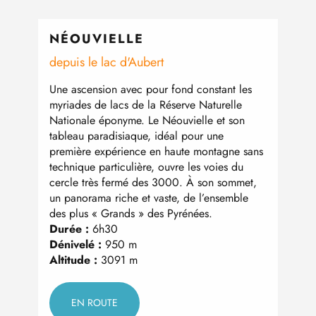
NÉOUVIELLE
TA
depuis le lac d'Aubert
depui
Une ascension avec pour fond constant les
C’est
myriades de lacs de la Réserve Naturelle
acces
Nationale éponyme. Le Néouvielle et son
avoir
tableau paradisiaque, idéal pour une
l’iti
première expérience en haute montagne sans
vue s
technique particulière, ouvre les voies du
somme
cercle très fermé des 3000. À son sommet,
magni
un panorama riche et vaste, de l’ensemble
souha
des plus « Grands » des Pyrénées.
000 
Durée :
6h30
Duré
Dénivelé :
950 m
Déniv
Altitude :
3091 m
Altit
EN ROUTE