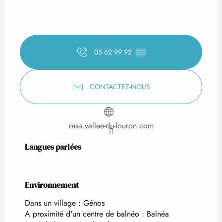
05 62 99 92
▒▒
CONTACTEZ-NOUS
resa.vallee-du-louron.com
Langues parlées
Langues parlées
Environnement
Environnement
Dans un village :
Génos
A proximité d'un centre de balnéo :
Balnéa