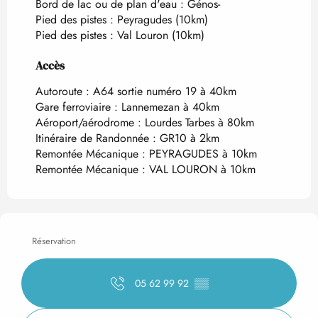
Bord de lac ou de plan d'eau :
Génos-
Pied des pistes :
Peyragudes
(10km)
Pied des pistes :
Val Louron
(10km)
Accès
Accès
Autoroute : A64 sortie numéro 19 à 40km
Gare ferroviaire : Lannemezan à 40km
Aéroport/aérodrome : Lourdes Tarbes à 80km
Itinéraire de Randonnée : GR10 à 2km
Remontée Mécanique : PEYRAGUDES à 10km
Remontée Mécanique : VAL LOURON à 10km
Réservation
05 62 99 92
▒▒