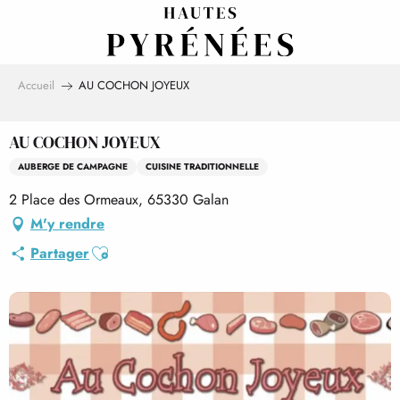
Aller
au
contenu
principal
Accueil
AU COCHON JOYEUX
AU COCHON JOYEUX
AUBERGE DE CAMPAGNE
CUISINE TRADITIONNELLE
2 Place des Ormeaux, 65330 Galan
M'y rendre
Ajouter aux favoris
Partager