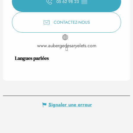
05 62 98 23
▒▒
CONTACTEZ-NOUS
www.aubergedesaryelets.com
Langues parlées
Langues parlées
Signaler une erreur