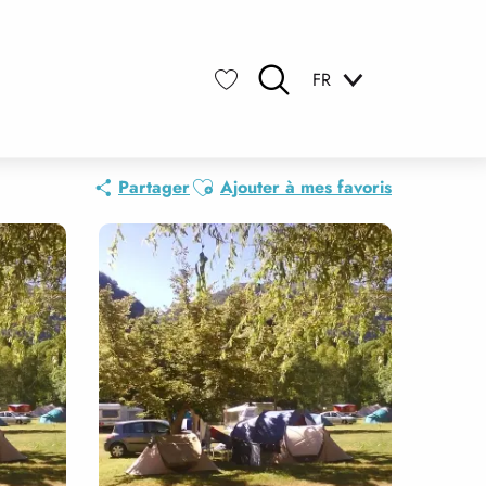
FR
Recherche
Voir les favoris
Ajouter aux favoris
Partager
Ajouter à mes favoris