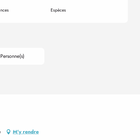
nces
Espèces
Personne(s)
e
M'y rendre