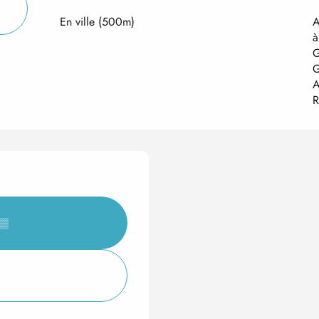
En ville
(500m)
A
à
G
G
A
R
▒▒