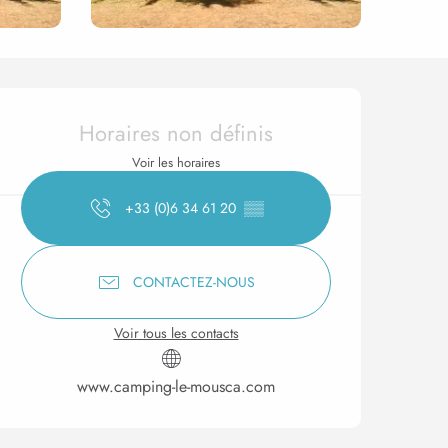
Ouverture et coordonnée
Horaires non définis
Voir les horaires
+33 (0)6 34 61 20
▒▒
CONTACTEZ-NOUS
Voir tous les contacts
www.camping-le-mousca.com