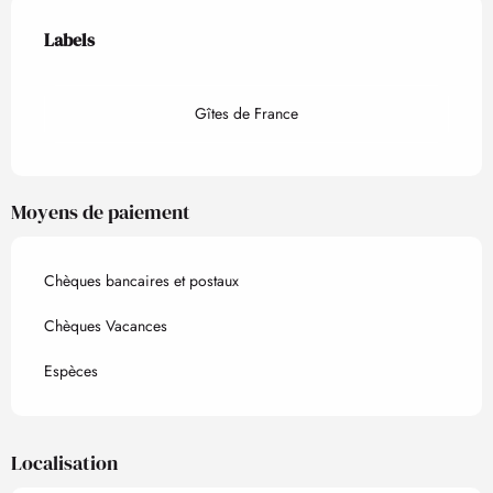
Offres de prestations
Labels
Labels
Gîtes de France
Moyens de paiement
Chèques bancaires et postaux
Chèques Vacances
Espèces
Localisation