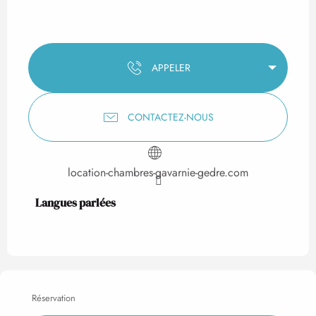
APPELER
CONTACTEZ-NOUS
location-chambres-gavarnie-gedre.com
Langues parlées
Langues parlées
Réservation