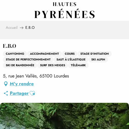
Aller
au
contenu
principal
Accueil
E.B.O
E.B.O
CANYONING
ACCOMPAGNEMENT
COURS
STAGE D’INITIATION
STAGE DE PERFECTIONNEMENT
SAUT À L’ÉLASTIQUE
SKI ALPIN
SKI DE RANDONNÉE
SURF DES NEIGES
TÉLÉMARK
5, rue Jean Vallès, 65100 Lourdes
M'y rendre
Ajouter aux favoris
Partager