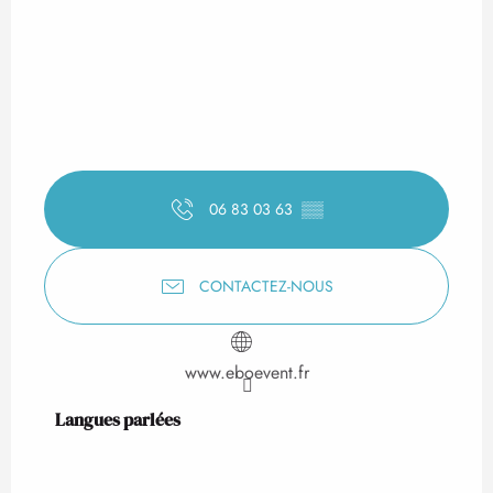
06 83 03 63
▒▒
CONTACTEZ-NOUS
www.eboevent.fr
Langues parlées
Langues parlées