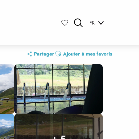
FR
Recherche
Voir les favoris
Ajouter aux favoris
Partager
Ajouter à mes favoris
+ 5