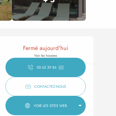
Ouverture et coordonnée
Fermé aujourd'hui
Voir les horaires
05 62 39 86
▒▒
CONTACTEZ-NOUS
VOIR LES SITES WEB