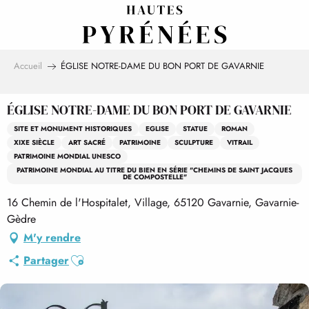
Aller
au
contenu
principal
Accueil
ÉGLISE NOTRE-DAME DU BON PORT DE GAVARNIE
ÉGLISE NOTRE-DAME DU BON PORT DE GAVARNIE
SITE ET MONUMENT HISTORIQUES
EGLISE
STATUE
ROMAN
XIXE SIÈCLE
ART SACRÉ
PATRIMOINE
SCULPTURE
VITRAIL
PATRIMOINE MONDIAL UNESCO
PATRIMOINE MONDIAL AU TITRE DU BIEN EN SÉRIE "CHEMINS DE SAINT JACQUES
DE COMPOSTELLE"
16 Chemin de l'Hospitalet, Village, 65120 Gavarnie, Gavarnie-
Gèdre
M'y rendre
Ajouter aux favoris
Partager