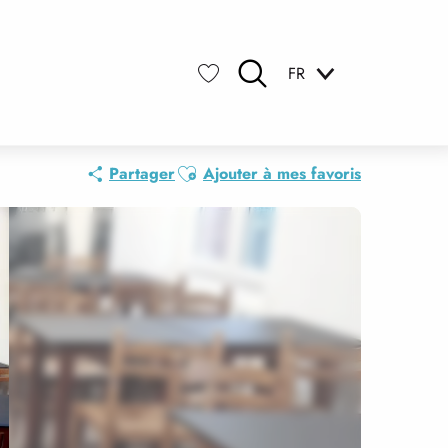
FR
Recherche
Voir les favoris
Ajouter aux favoris
Partager
Ajouter à mes favoris