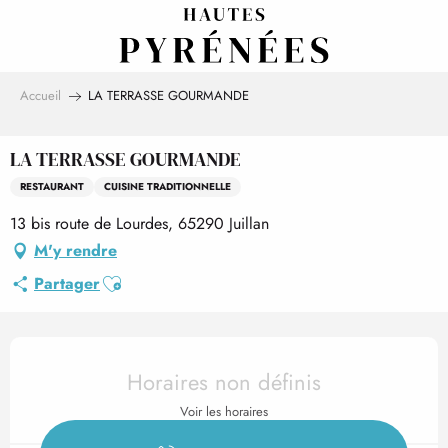
Aller
au
contenu
principal
Accueil
LA TERRASSE GOURMANDE
LA TERRASSE GOURMANDE
RESTAURANT
CUISINE TRADITIONNELLE
13 bis route de Lourdes, 65290 Juillan
M'y rendre
Ajouter aux favoris
Partager
Ouverture et coordonnées
Horaires non définis
Voir les horaires