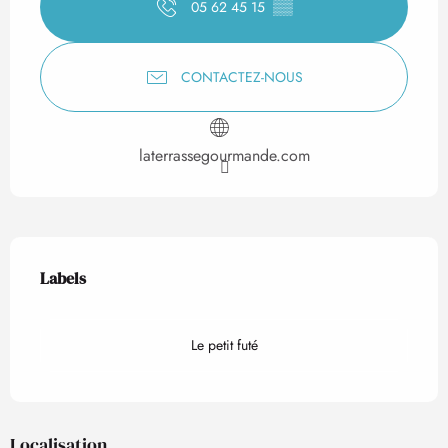
05 62 45 15
▒▒
CONTACTEZ-NOUS
laterrassegourmande.com
Offres de prestations
Labels
Labels
Le petit futé
Localisation