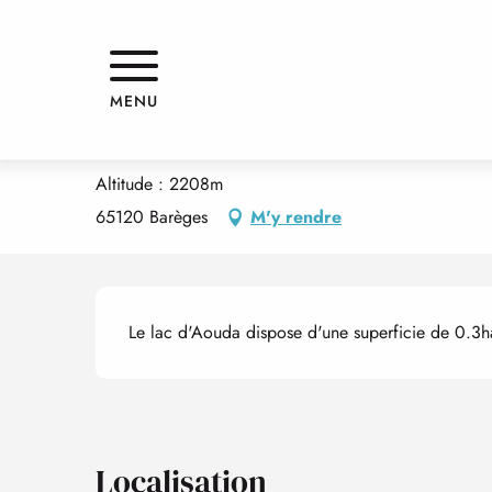
Aller
Accueil
LAC AOUDA
au
contenu
principal
LAC AOUDA
MENU
PATRIMOINE NATUREL
LACS
Altitude : 2208m
65120 Barèges
M'y rendre
Description
Le lac d'Aouda dispose d'une superficie de 0.3h
Localisation