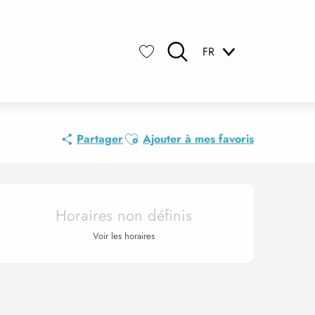
FR
Recherche
Voir les favoris
Ajouter aux favoris
Partager
Ajouter à mes favoris
Ouverture et coordonnée
Horaires non définis
Voir les horaires